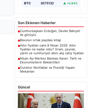
BTC
3075132
▲ +0.84%
Son Eklenen Haberler
Cumhurbaşkanı Erdoğan, Devlet Bahçeli
■
ile görüştü
Bavulun ortak paydası kitap
■
Altın fiyatları canlı 8 Nisan 2026: Altın
■
fiyatları ne kadar oldu? Gram, çeyrek,
yarım ve cumhuriyet altını alış satış fiyatları
Nisan Ayı Merkez Bankası Kararı: Tarih ve
■
Ekonomistlerin Beklentileri
Outdoor Mutfaklar ve Prestijli Yaşam
■
Mekanları
Güncel