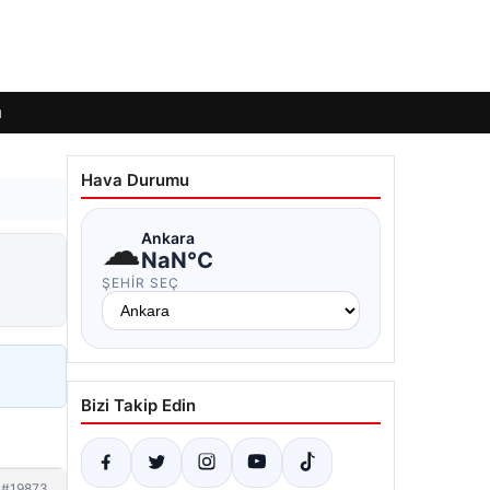
ı
Hava Durumu
☁
Ankara
NaN°C
ŞEHIR SEÇ
Bizi Takip Edin
#19873