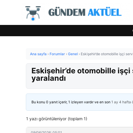
Ana sayfa
›
Forumlar
›
Genel
›
Eskişehir’de otomobille işçi serv
Eskişehir’de otomobille işçi 
yaralandı
Bu konu 0 yanıt içerir, 1 izleyen vardır ve en son
1 ay 4 hafta
1 yazı görüntüleniyor (toplam 1)
09/06/2026: 05:01