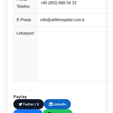
+90 (850) 888 54 33
Telefon
E-Posta
info@alifehospital.com.tr
Lokasyon
Paylaş
Twitter / X
LinkedIn