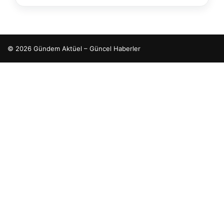
© 2026 Gündem Aktüel – Güncel Haberler
betcio