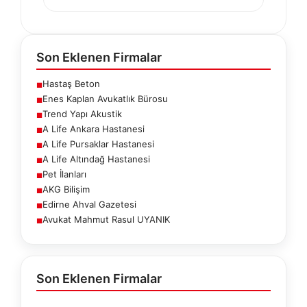
Son Eklenen Firmalar
Hastaş Beton
■
Enes Kaplan Avukatlık Bürosu
■
Trend Yapı Akustik
■
A Life Ankara Hastanesi
■
A Life Pursaklar Hastanesi
■
A Life Altındağ Hastanesi
■
Pet İlanları
■
AKG Bilişim
■
Edirne Ahval Gazetesi
■
Avukat Mahmut Rasul UYANIK
■
Son Eklenen Firmalar