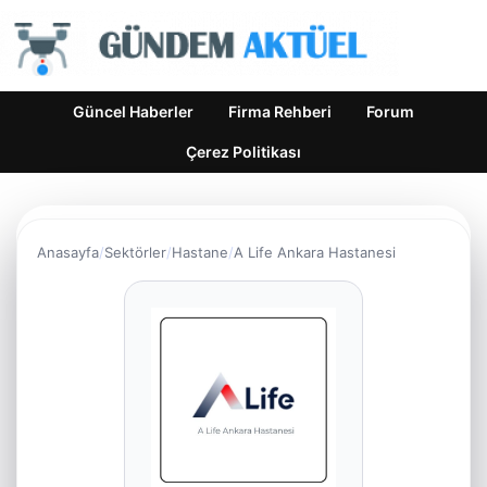
Güncel Haberler
Firma Rehberi
Forum
Çerez Politikası
Anasayfa
Sektörler
Hastane
A Life Ankara Hastanesi