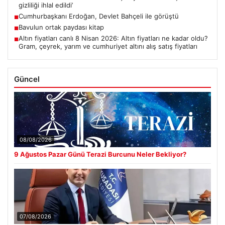
gizliliği ihlal edildi’
Cumhurbaşkanı Erdoğan, Devlet Bahçeli ile görüştü
■
Bavulun ortak paydası kitap
■
Altın fiyatları canlı 8 Nisan 2026: Altın fiyatları ne kadar oldu?
■
Gram, çeyrek, yarım ve cumhuriyet altını alış satış fiyatları
Güncel
08/08/2026
9 Ağustos Pazar Günü Terazi Burcunu Neler Bekliyor?
07/08/2026