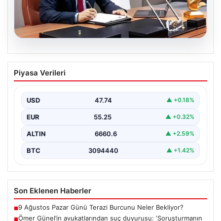
07.08.2026
Ömer Günel’in avukatlarından suç
Piyasa Verileri
duyurusu: ‘Soruşturmanın gizliliği ihlal
edildi’
USD
47.74
▲ +0.18%
EUR
55.25
▲ +0.32%
ALTIN
6660.6
▲ +2.59%
BTC
3094440
▲ +1.42%
Son Eklenen Haberler
9 Ağustos Pazar Günü Terazi Burcunu Neler Bekliyor?
■
Ömer Günel’in avukatlarından suç duyurusu: ‘Soruşturmanın
■