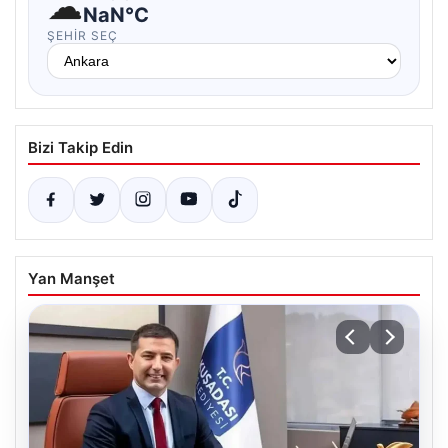
☁
NaN°C
ŞEHIR SEÇ
Bizi Takip Edin
Yan Manşet