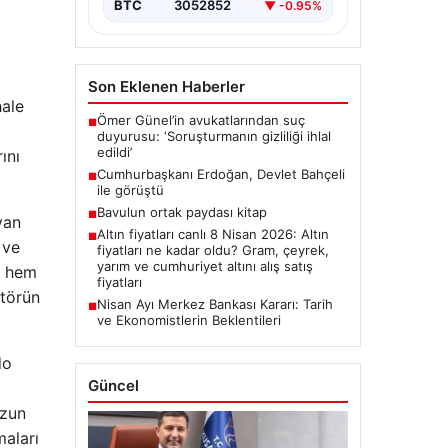
BTC
3052852
▼ -0.95%
Son Eklenen Haberler
hale
Ömer Günel’in avukatlarından suç
■
duyurusu: ‘Soruşturmanın gizliliği ihlal
edildi’
ını
Cumhurbaşkanı Erdoğan, Devlet Bahçeli
■
ile görüştü
Bavulun ortak paydası kitap
■
yan
Altın fiyatları canlı 8 Nisan 2026: Altın
■
 ve
fiyatları ne kadar oldu? Gram, çeyrek,
yarım ve cumhuriyet altını alış satış
e hem
fiyatları
ktörün
Nisan Ayı Merkez Bankası Kararı: Tarih
■
ve Ekonomistlerin Beklentileri
do
Güncel
uzun
maları