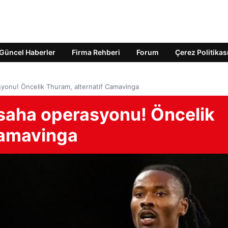
Güncel Haberler
Firma Rehberi
Forum
Çerez Politikas
syonu! Öncelik Thuram, alternatif Camavinga
 saha operasyonu! Öncelik
Camavinga