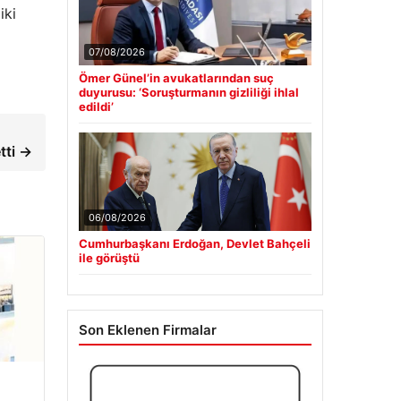
iki
07/08/2026
Ömer Günel’in avukatlarından suç
duyurusu: ‘Soruşturmanın gizliliği ihlal
edildi’
tti →
06/08/2026
Cumhurbaşkanı Erdoğan, Devlet Bahçeli
ile görüştü
Son Eklenen Firmalar