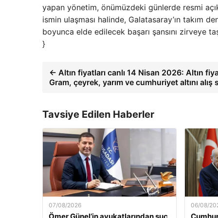
yapan yönetim, önümüzdeki günlerde resmi açıkla
ismin ulaşması halinde, Galatasaray’ın takım de
boyunca elde edilecek başarı şansını zirveye ta
}
← Altın fiyatları canlı 14 Nisan 2026: Altın fiy
Gram, çeyrek, yarım ve cumhuriyet altını alış sa
Tavsiye Edilen Haberler
07/08/2026
06/08/20
Ömer Günel’in avukatlarından suç
Cumhur