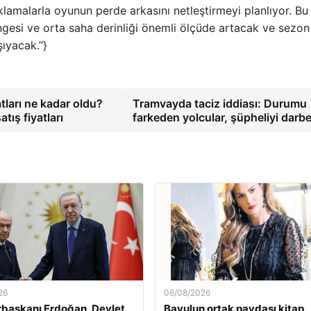
malarla oyunun perde arkasını netleştirmeyi planlıyor. Bu 
ngesi ve orta saha derinliği önemli ölçüde artacak ve sezon
şıyacak.”}
atları ne kadar oldu?
Tramvayda taciz iddiası: Durumu
tış fiyatları
farkeden yolcular, şüpheliyi darbe
26
06/08/2026
başkanı Erdoğan, Devlet
Bavulun ortak paydası kitap