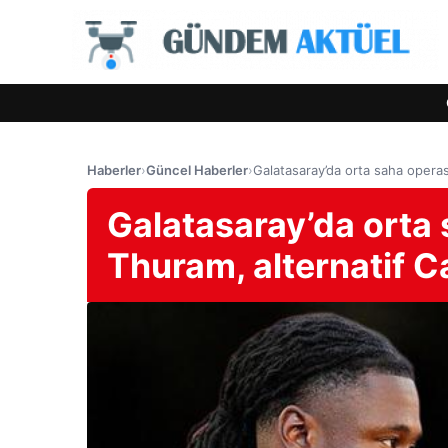
Haberler
›
Güncel Haberler
›
Galatasaray’da orta saha opera
Galatasaray’da orta
Thuram, alternatif 