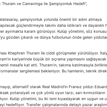
si: Thuram ve Camavinga ile Şampiyonluk Hedefi”,
 Galatasaray, şampiyonluk yolunda önemli bir adım atmaya
apılacak güçlendirmeyle takımı daha istikrarlı ve dayanıklı 
eler ayırmakta kararlı görünüyor. Kulüp yönetimi, söz konusu
yu gözden çıkardı ve dünya futbolunun önde gelen yıldızlar
ahası Khephren Thuram ile ciddi görüşmeler yürütülüyor. İtal
huram’ın kariyerinde büyük bir sıçrama yapmasını sağlayacak
mli mesafe kat etti. Thuram’ın, takıma katılmasıyla birlikt
ormanslar sergilemesi bekleniyor. Bu hamlenin, teknik dire
mayıp, alternatif olarak Real Madrid’in Fransız yıldızı Eduar
ek potansiyeli ve çok yönlü oyun tarzı, sarı-kırmızılıların
ağlıyor. Kulüp yönetimi, bu iki ismi kıyaslayarak en uygun ve 
yi hedefliyor. Transfer çalışmalarında detaylı pazar araştır