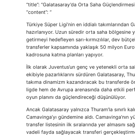
“title”: “Galatasaray’da Orta Saha Güçlendirme
“content”: “
Türkiye Süper Ligi’nin en iddialı takımlarından
hazırlanıyor. Uzun süredir orta saha bölgesine y
getirmeyi hedefleyen sarı-kırmızılılar, dev bütç
transferler kapsamında yaklaşık 50 milyon Euro’
kadrosuna katma planları yapıyor.
İlk olarak Juventus’un genç ve yetenekli orta s
ekibiyle pazarlıklarını sürdüren Galatasaray, T
takıma dinamizm kazandıracak bu transferde öne
ligde hem de Avrupa arenasında daha etkili perf
oyun planını da güçlendireceği düşünülüyor.
Ancak Galatasaray yalnızca Thuram’la sınırlı kal
Camavinga’yı gündemine aldı. Camavinga’nın yüks
transfer listesinin ilk sıralarında yer almasını s
vadeli fayda sağlayacak transferi gerçekleştirme