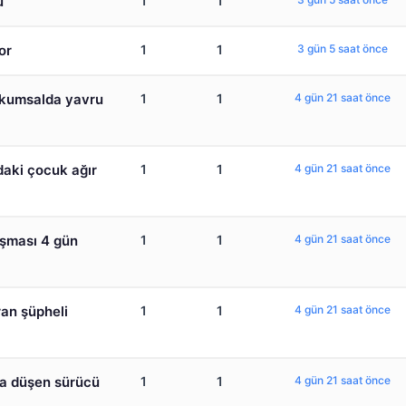
ü
1
1
or
1
1
3 gün 5 saat önce
 kumsalda yavru
1
1
4 gün 21 saat önce
daki çocuk ağır
1
1
4 gün 21 saat önce
ışması 4 gün
1
1
4 gün 21 saat önce
ran şüpheli
1
1
4 gün 21 saat önce
na düşen sürücü
1
1
4 gün 21 saat önce