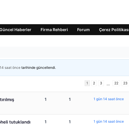
Güncel Haberler
Firma Rehberi
Forum
Çerez Politikas
 14 saat önce
tarihinde güncellendi.
1
2
3
22
23
…
tırılmış
1
1
1 gün 14 saat önce
heli tutuklandı
1
1
1 gün 14 saat önce