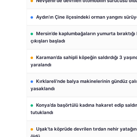
Nevşehir’de devrilen otomobilin sürücüsü öld
Aydın’ın Çine ilçesindeki orman yangını sürüy
Mersin’de kaplumbağaların yumurta bıraktığı
çıkışları başladı
Karaman’da sahipli köpeğin saldırdığı 3 yaşın
yaralandı
Kırklareli’nde balya makinelerinin gündüz çal
yasaklandı
Konya’da başörtülü kadına hakaret edip saldı
tutuklandı
Uşak’ta köprüde devrilen tırdan nehir yatağı
öldü