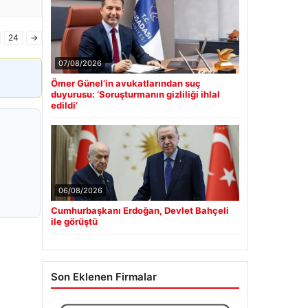
24
→
07/08/2026
Ömer Günel’in avukatlarından suç
duyurusu: ‘Soruşturmanın gizliliği ihlal
edildi’
06/08/2026
Cumhurbaşkanı Erdoğan, Devlet Bahçeli
ile görüştü
Son Eklenen Firmalar