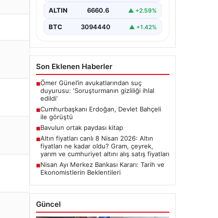
ALTIN
6660.6
▲ +2.59%
BTC
3094440
▲ +1.42%
Son Eklenen Haberler
Ömer Günel’in avukatlarından suç
■
duyurusu: ‘Soruşturmanın gizliliği ihlal
edildi’
Cumhurbaşkanı Erdoğan, Devlet Bahçeli
■
ile görüştü
Bavulun ortak paydası kitap
■
Altın fiyatları canlı 8 Nisan 2026: Altın
■
fiyatları ne kadar oldu? Gram, çeyrek,
yarım ve cumhuriyet altını alış satış fiyatları
Nisan Ayı Merkez Bankası Kararı: Tarih ve
■
Ekonomistlerin Beklentileri
Güncel