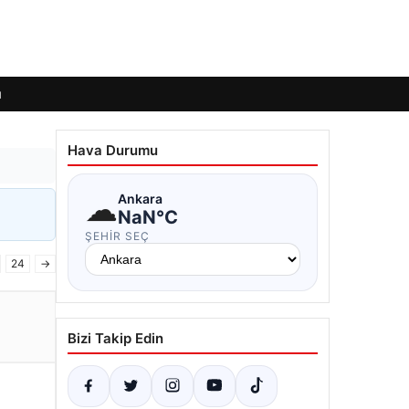
ı
Hava Durumu
☁
Ankara
NaN°C
ŞEHIR SEÇ
24
→
Bizi Takip Edin