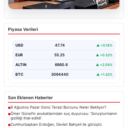
07.08.2026
Ömer Günel’in avukatlarından suç
Piyasa Verileri
duyurusu: ‘Soruşturmanın gizliliği ihlal
edildi’
USD
47.74
▲ +0.18%
EUR
55.25
▲ +0.32%
ALTIN
6660.6
▲ +2.59%
BTC
3094440
▲ +1.42%
Son Eklenen Haberler
9 Ağustos Pazar Günü Terazi Burcunu Neler Bekliyor?
■
Ömer Günel’in avukatlarından suç duyurusu: ‘Soruşturmanın
■
gizliliği ihlal edildi’
Cumhurbaşkanı Erdoğan, Devlet Bahçeli ile görüştü
■