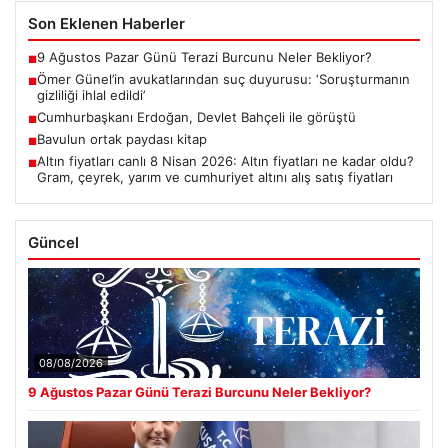
Son Eklenen Haberler
9 Ağustos Pazar Günü Terazi Burcunu Neler Bekliyor?
■
Ömer Günel’in avukatlarından suç duyurusu: ‘Soruşturmanın
■
gizliliği ihlal edildi’
Cumhurbaşkanı Erdoğan, Devlet Bahçeli ile görüştü
■
Bavulun ortak paydası kitap
■
Altın fiyatları canlı 8 Nisan 2026: Altın fiyatları ne kadar oldu?
■
Gram, çeyrek, yarım ve cumhuriyet altını alış satış fiyatları
Güncel
08/08/2026
9 Ağustos Pazar Günü Terazi Burcunu Neler Bekliyor?