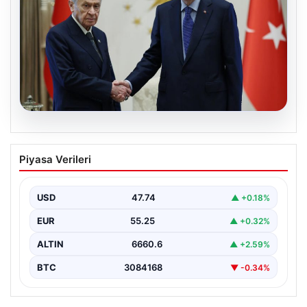
06.08.2026
Bavulun ortak paydası kitap
Piyasa Verileri
Çocukluğundan bu yana aynı anda birkaç kitap
okuduğunu söyleyen Şahin, Türkçe’nin yanı sıra bildiği…
USD
47.74
▲ +0.18%
EUR
55.25
▲ +0.32%
ALTIN
6660.6
▲ +2.59%
BTC
3084168
▼ -0.34%