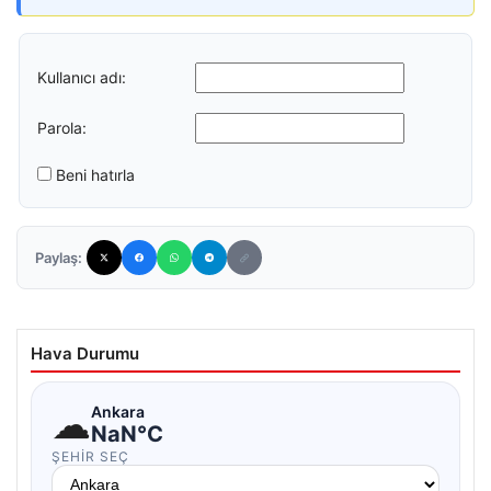
Kullanıcı adı:
Parola:
Beni hatırla
Paylaş:
Hava Durumu
☁
Ankara
NaN°C
ŞEHIR SEÇ