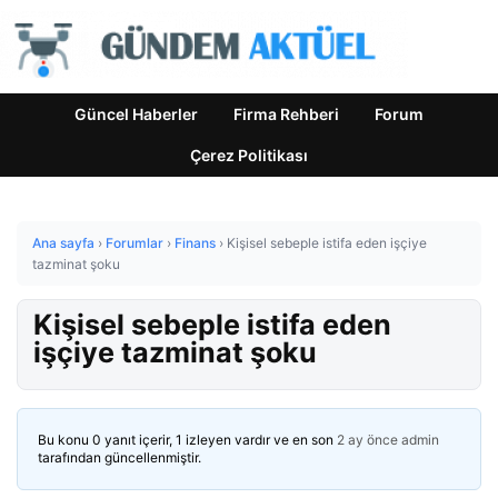
Güncel Haberler
Firma Rehberi
Forum
Çerez Politikası
Ana sayfa
›
Forumlar
›
Finans
›
Kişisel sebeple istifa eden işçiye
tazminat şoku
Kişisel sebeple istifa eden
işçiye tazminat şoku
Bu konu 0 yanıt içerir, 1 izleyen vardır ve en son
2 ay önce
admin
tarafından güncellenmiştir.