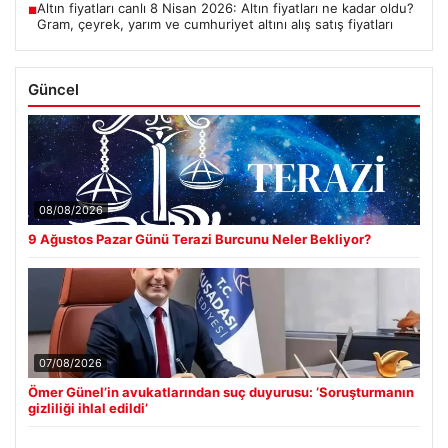
Altın fiyatları canlı 8 Nisan 2026: Altın fiyatları ne kadar oldu?
■
Gram, çeyrek, yarım ve cumhuriyet altını alış satış fiyatları
Güncel
08/08/2026
9 Ağustos Pazar Günü Terazi Burcunu Neler Bekliyor?
07/08/2026
Ömer Günel’in avukatlarından suç duyurusu: ‘Soruşturmanın
gizliliği ihlal edildi’