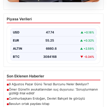
07.08.2026
Ömer Günel’in avukatlarından suç
Piyasa Verileri
duyurusu: ‘Soruşturmanın gizliliği ihlal
edildi’
USD
47.74
▲ +0.18%
EUR
55.25
▲ +0.32%
ALTIN
6660.6
▲ +2.59%
BTC
3084168
▼ -0.34%
Son Eklenen Haberler
9 Ağustos Pazar Günü Terazi Burcunu Neler Bekliyor?
■
Ömer Günel’in avukatlarından suç duyurusu: ‘Soruşturmanın
■
gizliliği ihlal edildi’
Cumhurbaşkanı Erdoğan, Devlet Bahçeli ile görüştü
■
Bavulun ortak paydası kitap
■