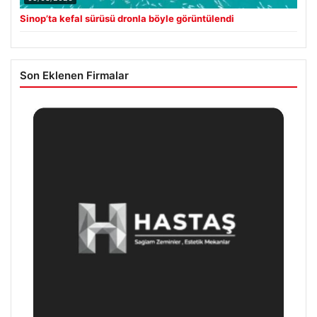
Sinop’ta kefal sürüsü dronla böyle görüntülendi
Son Eklenen Firmalar