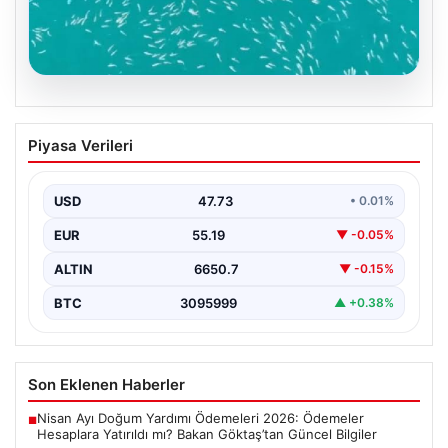
09.08.2026
Sinop’ta kefal sürüsü dronla böyle
Piyasa Verileri
görüntülendi
Karadeniz'in Sinop kıyılarında avlanmak için deniz
yüzeyine çıkan yüzlerce kefal balığı dronla
USD
47.73
• 0.01%
görüntülendi. 1…
EUR
55.19
▼ -0.05%
ALTIN
6650.7
▼ -0.15%
BTC
3095999
▲ +0.38%
Son Eklenen Haberler
Nisan Ayı Doğum Yardımı Ödemeleri 2026: Ödemeler
■
Hesaplara Yatırıldı mı? Bakan Göktaş’tan Güncel Bilgiler