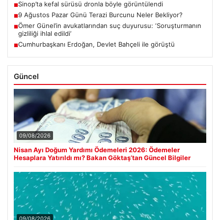
Sinop’ta kefal sürüsü dronla böyle görüntülendi
■
9 Ağustos Pazar Günü Terazi Burcunu Neler Bekliyor?
■
Ömer Günel’in avukatlarından suç duyurusu: ‘Soruşturmanın
■
gizliliği ihlal edildi’
Cumhurbaşkanı Erdoğan, Devlet Bahçeli ile görüştü
■
Güncel
09/08/2026
Nisan Ayı Doğum Yardımı Ödemeleri 2026: Ödemeler
Hesaplara Yatırıldı mı? Bakan Göktaş’tan Güncel Bilgiler
09/08/2026