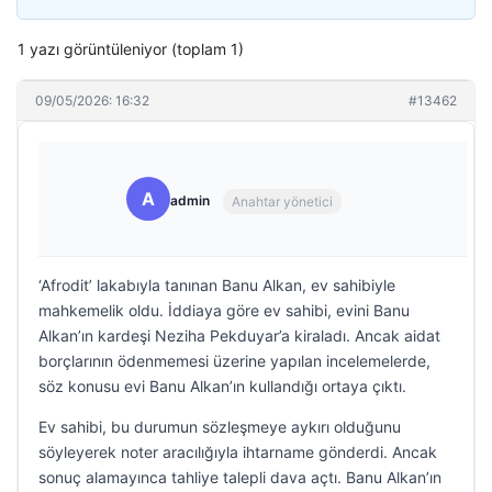
1 yazı görüntüleniyor (toplam 1)
09/05/2026: 16:32
#13462
A
admin
Anahtar yönetici
‘Afrodit’ lakabıyla tanınan Banu Alkan, ev sahibiyle
mahkemelik oldu. İddiaya göre ev sahibi, evini Banu
Alkan’ın kardeşi Neziha Pekduyar’a kiraladı. Ancak aidat
borçlarının ödenmemesi üzerine yapılan incelemelerde,
söz konusu evi Banu Alkan’ın kullandığı ortaya çıktı.
Ev sahibi, bu durumun sözleşmeye aykırı olduğunu
söyleyerek noter aracılığıyla ihtarname gönderdi. Ancak
sonuç alamayınca tahliye talepli dava açtı. Banu Alkan’ın