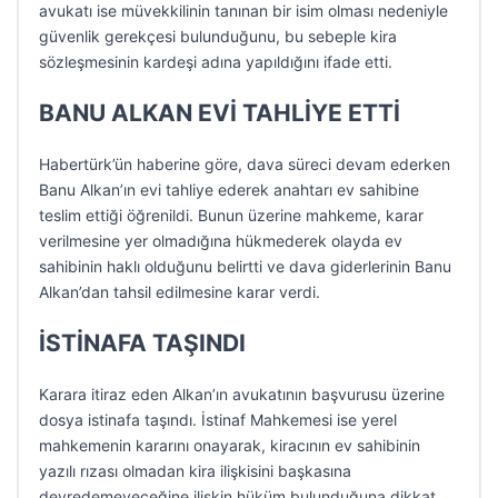
avukatı ise müvekkilinin tanınan bir isim olması nedeniyle
güvenlik gerekçesi bulunduğunu, bu sebeple kira
sözleşmesinin kardeşi adına yapıldığını ifade etti.
BANU ALKAN EVİ TAHLİYE ETTİ
Habertürk’ün haberine göre, dava süreci devam ederken
Banu Alkan’ın evi tahliye ederek anahtarı ev sahibine
teslim ettiği öğrenildi. Bunun üzerine mahkeme, karar
verilmesine yer olmadığına hükmederek olayda ev
sahibinin haklı olduğunu belirtti ve dava giderlerinin Banu
Alkan’dan tahsil edilmesine karar verdi.
İSTİNAFA TAŞINDI
Karara itiraz eden Alkan’ın avukatının başvurusu üzerine
dosya istinafa taşındı. İstinaf Mahkemesi ise yerel
mahkemenin kararını onayarak, kiracının ev sahibinin
yazılı rızası olmadan kira ilişkisini başkasına
devredemeyeceğine ilişkin hüküm bulunduğuna dikkat