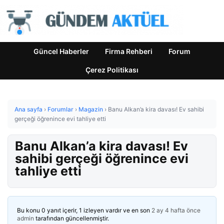
Güncel Haberler
Firma Rehberi
Forum
Çerez Politikası
Ana sayfa
›
Forumlar
›
Magazin
›
Banu Alkan’a kira davası! Ev sahibi
gerçeği öğrenince evi tahliye etti
Banu Alkan’a kira davası! Ev
sahibi gerçeği öğrenince evi
tahliye etti
Bu konu 0 yanıt içerir, 1 izleyen vardır ve en son
2 ay 4 hafta önce
admin
tarafından güncellenmiştir.