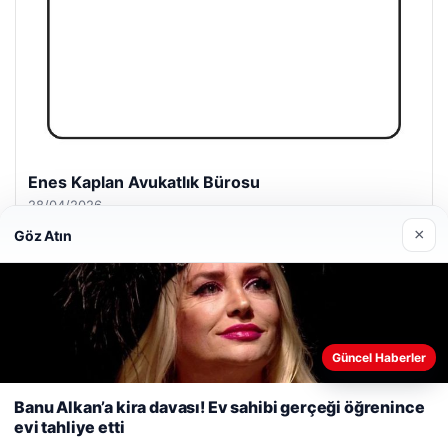
Enes Kaplan Avukatlık Bürosu
28/04/2026
×
Göz Atın
Web sitemizi nasıl kullandığınızı daha iyi anlayabilmek,
Güncel Haberler
© 2026 Gündem Aktüel – Güncel Haberler
deneyiminizi kişiselleştirmek ve geliştirmek amacıyla çerezler
kullanıyoruz.
Çerez Politikamız
io
Banu Alkan’a kira davası! Ev sahibi gerçeği öğrenince
evi tahliye etti
Reddet
Kabul Et