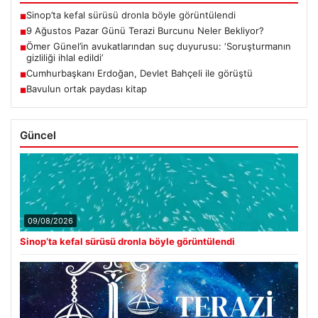
Sinop’ta kefal sürüsü dronla böyle görüntülendi
■
9 Ağustos Pazar Günü Terazi Burcunu Neler Bekliyor?
■
Ömer Günel’in avukatlarından suç duyurusu: ‘Soruşturmanın
■
gizliliği ihlal edildi’
Cumhurbaşkanı Erdoğan, Devlet Bahçeli ile görüştü
■
Bavulun ortak paydası kitap
■
Güncel
09/08/2026
Sinop’ta kefal sürüsü dronla böyle görüntülendi