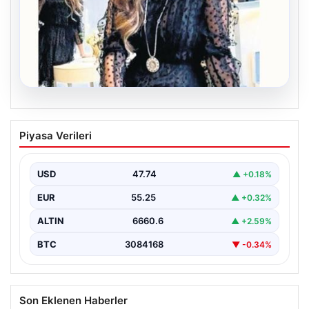
06.08.2026
Bavulun ortak paydası kitap
Piyasa Verileri
Çocukluğundan bu yana aynı anda birkaç kitap
okuduğunu söyleyen Şahin, Türkçe’nin yanı sıra bildiği…
USD
47.74
▲ +0.18%
EUR
55.25
▲ +0.32%
ALTIN
6660.6
▲ +2.59%
BTC
3084168
▼ -0.34%
Son Eklenen Haberler