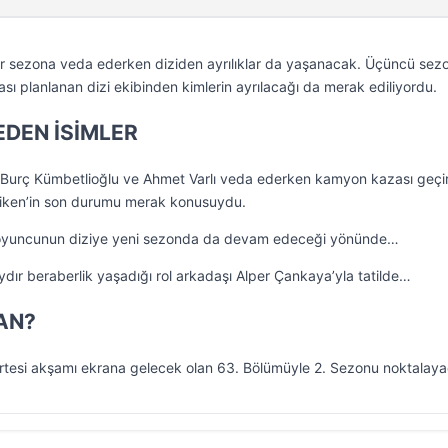
ir sezona veda ederken diziden ayrılıklar da yaşanacak. Üçüncü sez
sı planlanan dizi ekibinden kimlerin ayrılacağı da merak ediliyordu.
EDEN İSİMLER
, Burç Kümbetlioğlu ve Ahmet Varlı veda ederken kamyon kazası geçi
diken’in son durumu merak konusuydu.
e; oyuncunun diziye yeni sezonda da devam edeceği yönünde…
ydır beraberlik yaşadığı rol arkadaşı Alper Çankaya’yla tatilde…
AN?
artesi akşamı ekrana gelecek olan 63. Bölümüyle 2. Sezonu noktalay