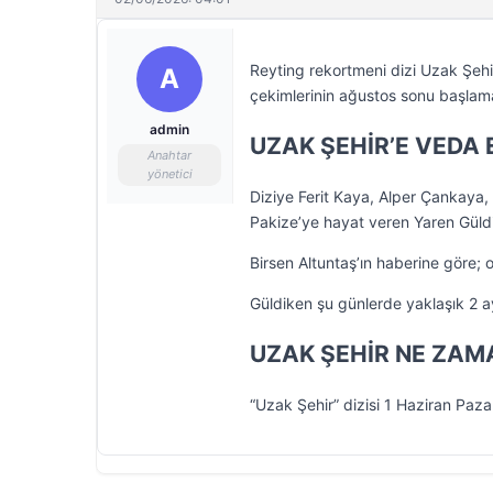
Reyting rekortmeni dizi Uzak Şeh
A
çekimlerinin ağustos sonu başlama
admin
UZAK ŞEHİR’E VEDA 
Anahtar
yönetici
Diziye Ferit Kaya, Alper Çankaya
Pakize’ye hayat veren Yaren Gül
Birsen Altuntaş’ın haberine gör
Güldiken şu günlerde yaklaşık 2 a
UZAK ŞEHİR NE ZAM
“Uzak Şehir” dizisi 1 Haziran Paz