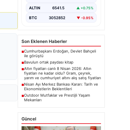
BTC
3052852
▼ -0.95%
Son Eklenen Haberler
Cumhurbaşkanı Erdoğan, Devlet Bahçeli
■
ile görüştü
Bavulun ortak paydası kitap
■
Altın fiyatları canlı 8 Nisan 2026: Altın
■
fiyatları ne kadar oldu? Gram, çeyrek,
yarım ve cumhuriyet altını alış satış fiyatları
Nisan Ayı Merkez Bankası Kararı: Tarih ve
■
Ekonomistlerin Beklentileri
Outdoor Mutfaklar ve Prestijli Yaşam
■
Mekanları
Güncel