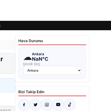
ı
Hava Durumu
☁
Ankara
r
NaN°C
ŞEHIR SEÇ
Bizi Takip Edin
#18375