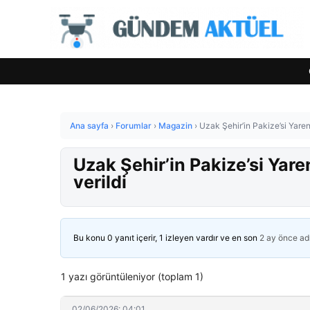
Ana sayfa
›
Forumlar
›
Magazin
›
Uzak Şehir’in Pakize’si Yaren
Uzak Şehir’in Pakize’si Yare
verildi
Bu konu 0 yanıt içerir, 1 izleyen vardır ve en son
2 ay önce
ad
1 yazı görüntüleniyor (toplam 1)
02/06/2026: 04:01