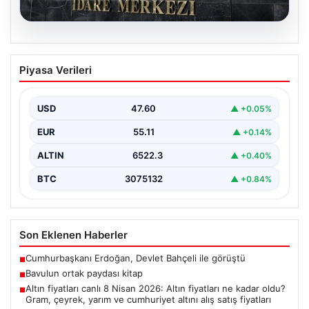
04.08.2026
Nisan Ayı Merkez Bankası Kararı: Tarih
Piyasa Verileri
ve Ekonomistlerin Beklentileri
Türkiye Cumhuriyet Merkez Bankası Para Politikası
Kurulu'nun Nisan ayı faiz kararını açıklamak üzere
USD
47.60
▲ +0.05%
gerçekleştireceği…
EUR
55.11
▲ +0.14%
ALTIN
6522.3
▲ +0.40%
BTC
3075132
▲ +0.84%
Son Eklenen Haberler
Cumhurbaşkanı Erdoğan, Devlet Bahçeli ile görüştü
■
Bavulun ortak paydası kitap
■
Altın fiyatları canlı 8 Nisan 2026: Altın fiyatları ne kadar oldu?
■
Gram, çeyrek, yarım ve cumhuriyet altını alış satış fiyatları