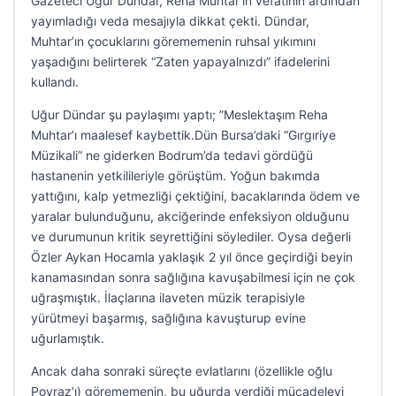
Gazeteci Uğur Dündar, Reha Muhtar’ın vefatının ardından
yayımladığı veda mesajıyla dikkat çekti. Dündar,
Muhtar’ın çocuklarını görememenin ruhsal yıkımını
yaşadığını belirterek “Zaten yapayalnızdı” ifadelerini
kullandı.
Uğur Dündar şu paylaşımı yaptı; ”Meslektaşım Reha
Muhtar’ı maalesef kaybettik.Dün Bursa’daki “Gırgıriye
Müzikali” ne giderken Bodrum’da tedavi gördüğü
hastanenin yetkilileriyle görüştüm. Yoğun bakımda
yattığını, kalp yetmezliği çektiğini, bacaklarında ödem ve
yaralar bulunduğunu, akciğerinde enfeksiyon olduğunu
ve durumunun kritik seyrettiğini söylediler. Oysa değerli
Özler Aykan Hocamla yaklaşık 2 yıl önce geçirdiği beyin
kanamasından sonra sağlığına kavuşabilmesi için ne çok
uğraşmıştık. İlaçlarına ilaveten müzik terapisiyle
yürütmeyi başarmış, sağlığına kavuşturup evine
uğurlamıştık.
Ancak daha sonraki süreçte evlatlarını (özellikle oğlu
Poyraz’ı) görememenin, bu uğurda verdiği mücadeleyi