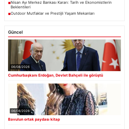
Nisan Ayı Merkez Bankası Kararı: Tarih ve Ekonomistlerin
■
Beklentileri
Outdoor Mutfaklar ve Prestijli Yaşam Mekanları
■
Güncel
06/08/2026
Cumhurbaşkanı Erdoğan, Devlet Bahçeli ile görüştü
06/08/2026
Bavulun ortak paydası kitap