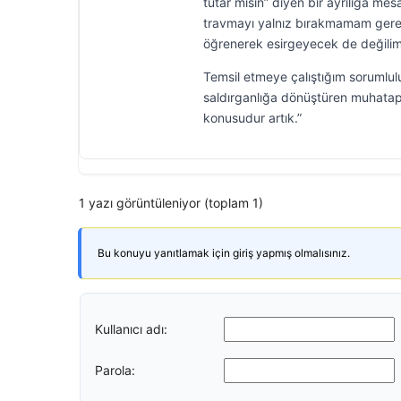
tutar mısın” diyen bir ayrılığa m
travmayı yalnız bırakmamam gerekt
öğrenerek esirgeyecek de değilim
Temsil etmeye çalıştığım sorumlulu
saldırganlığa dönüştüren muhatapl
konusudur artık.”
1 yazı görüntüleniyor (toplam 1)
Bu konuyu yanıtlamak için giriş yapmış olmalısınız.
Kullanıcı adı:
Parola: