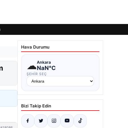
ı
Hava Durumu
☁
Ankara
m
NaN°C
ŞEHIR SEÇ
Bizi Takip Edin
#18086