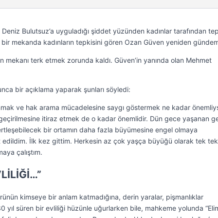
Deniz Bulutsuz’a uyguladığı şiddet yüzünden kadınlar tarafından tep
ği bir mekanda kadınların tepkisini gören Ozan Güven yeniden gündem
n mekanı terk etmek zorunda kaldı. Güven’in yanında olan Mehmet
ca bir açıklama yaparak şunları söyledi:
unmak ve hak arama mücadelesine saygı göstermek ne kadar önemliy
geçirilmesine itiraz etmek de o kadar önemlidir. Dün gece yaşanan ge
ertleşebilecek bir ortamın daha fazla büyümesine engel olmaya
 edildim. İlk kez gittim. Herkesin az çok yaşça büyüğü olarak tek tek
aya çalıştım.
LİLİĞİ…”
ltürünün kimseye bir anlam katmadığına, derin yaralar, pişmanlıklar
 30 yıl süren bir evliliği hüzünle uğurlarken bile, mahkeme yolunda “El