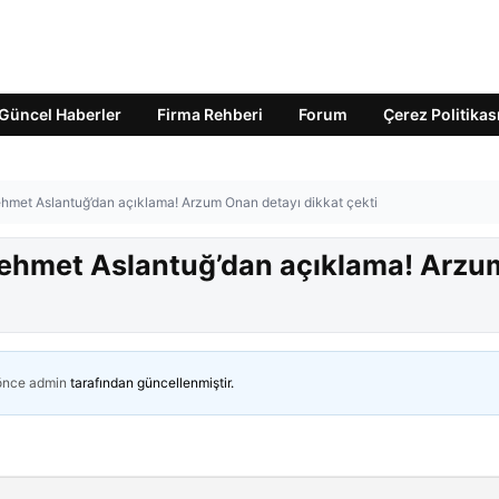
Güncel Haberler
Firma Rehberi
Forum
Çerez Politikas
hmet Aslantuğ’dan açıklama! Arzum Onan detayı dikkat çekti
ehmet Aslantuğ’dan açıklama! Arzu
 önce
admin
tarafından güncellenmiştir.