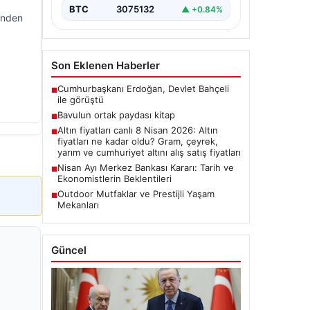
BTC
3075132
▲ +0.84%
inden
Son Eklenen Haberler
Cumhurbaşkanı Erdoğan, Devlet Bahçeli
■
ile görüştü
Bavulun ortak paydası kitap
■
Altın fiyatları canlı 8 Nisan 2026: Altın
■
fiyatları ne kadar oldu? Gram, çeyrek,
yarım ve cumhuriyet altını alış satış fiyatları
Nisan Ayı Merkez Bankası Kararı: Tarih ve
■
Ekonomistlerin Beklentileri
Outdoor Mutfaklar ve Prestijli Yaşam
■
Mekanları
Güncel