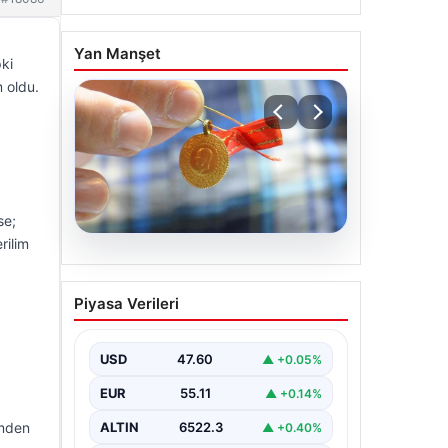
Yan Manşet
ki
 oldu.
se;
rilim
05.08.2026
Altın fiyatları canlı 8 Nisan
Piyasa Verileri
2026: Altın fiyatları ne
kadar oldu? Gram, çeyrek,
yarım ve cumhuriyet altını
USD
47.60
▲ +0.05%
alış satış fiyatları
EUR
55.11
▲ +0.14%
imden
ALTIN
6522.3
▲ +0.40%