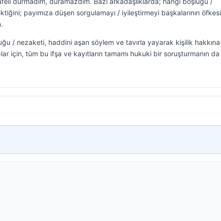
esafeli durmadım, duramazdım. Bazı arkadaşlıklarda; hangi boşluğu /
iğini; payımıza düşen sorgulamayı / iyileştirmeyi başkalarının öfkes
.
ğu / nezaketi, haddini aşan söylem ve tavırla yayarak kişilik hakkına
ar için, tüm bu ifşa ve kayıtların tamamı hukuki bir soruşturmanın da