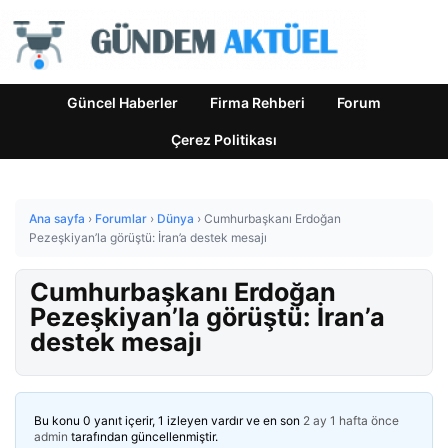
Güncel Haberler
Firma Rehberi
Forum
Çerez Politikası
Ana sayfa
›
Forumlar
›
Dünya
›
Cumhurbaşkanı Erdoğan
Pezeşkiyan’la görüştü: İran’a destek mesajı
Cumhurbaşkanı Erdoğan
Pezeşkiyan’la görüştü: İran’a
destek mesajı
Bu konu 0 yanıt içerir, 1 izleyen vardır ve en son
2 ay 1 hafta önce
admin
tarafından güncellenmiştir.