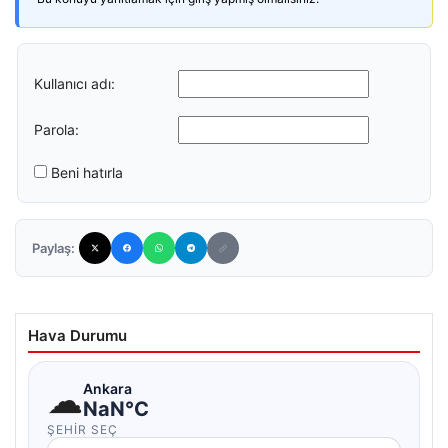
Kullanıcı adı:
Parola:
Beni hatırla
Paylaş:
Hava Durumu
☁
Ankara
NaN°C
ŞEHIR SEÇ