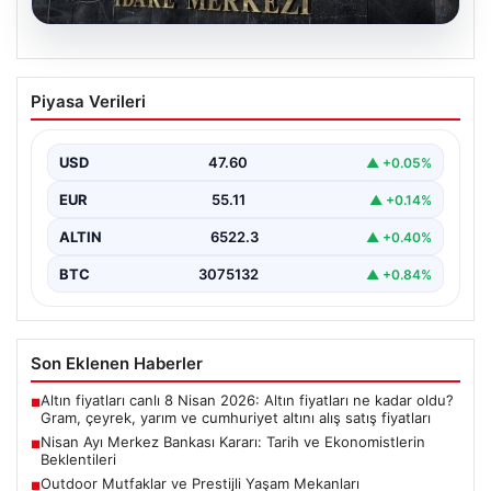
04.08.2026
Nisan Ayı Merkez Bankası Kararı: Tarih
Piyasa Verileri
ve Ekonomistlerin Beklentileri
Türkiye Cumhuriyet Merkez Bankası Para Politikası
Kurulu'nun Nisan ayı faiz kararını açıklamak üzere
USD
47.60
▲ +0.05%
gerçekleştireceği…
EUR
55.11
▲ +0.14%
ALTIN
6522.3
▲ +0.40%
BTC
3075132
▲ +0.84%
Son Eklenen Haberler
Altın fiyatları canlı 8 Nisan 2026: Altın fiyatları ne kadar oldu?
■
Gram, çeyrek, yarım ve cumhuriyet altını alış satış fiyatları
Nisan Ayı Merkez Bankası Kararı: Tarih ve Ekonomistlerin
■
Beklentileri
Outdoor Mutfaklar ve Prestijli Yaşam Mekanları
■