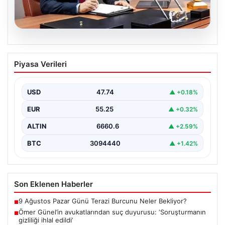
07.08.2026
Ömer Günel’in avukatlarından suç
Piyasa Verileri
duyurusu: ‘Soruşturmanın gizliliği ihlal
edildi’
USD
47.74
▲ +0.18%
EUR
55.25
▲ +0.32%
ALTIN
6660.6
▲ +2.59%
BTC
3094440
▲ +1.42%
Son Eklenen Haberler
9 Ağustos Pazar Günü Terazi Burcunu Neler Bekliyor?
■
Ömer Günel’in avukatlarından suç duyurusu: ‘Soruşturmanın
■
gizliliği ihlal edildi’