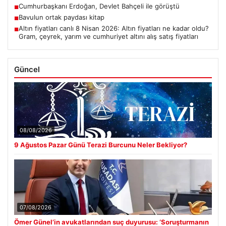
Cumhurbaşkanı Erdoğan, Devlet Bahçeli ile görüştü
■
Bavulun ortak paydası kitap
■
Altın fiyatları canlı 8 Nisan 2026: Altın fiyatları ne kadar oldu?
■
Gram, çeyrek, yarım ve cumhuriyet altını alış satış fiyatları
Güncel
08/08/2026
9 Ağustos Pazar Günü Terazi Burcunu Neler Bekliyor?
07/08/2026
Ömer Günel’in avukatlarından suç duyurusu: ‘Soruşturmanın