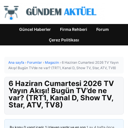
Güncel Haberler
Firma Rehberi
Forum
Çerez Politikası
Ana sayfa
›
Forumlar
›
Magazin
›
6 Haziran Cumartesi 2026 TV Yayın
Akışı! Bugün TV’de ne var? (TRT1, Kanal D, Show TV, Star, ATV, TV8)
6 Haziran Cumartesi 2026 TV
Yayın Akışı! Bugün TV’de ne
var? (TRT1, Kanal D, Show TV,
Star, ATV, TV8)
Bu konu 0 yanıt içerir, 1 izleyen vardır ve en son
1 ay 4 hafta önce