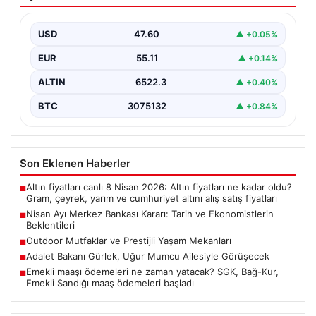
ve Ekonomistlerin Beklentileri
Türkiye Cumhuriyet Merkez Bankası Para Politikası
Kurulu'nun Nisan ayı faiz kararını açıklamak üzere
USD
47.60
▲ +0.05%
gerçekleştireceği…
EUR
55.11
▲ +0.14%
ALTIN
6522.3
▲ +0.40%
BTC
3075132
▲ +0.84%
Son Eklenen Haberler
Altın fiyatları canlı 8 Nisan 2026: Altın fiyatları ne kadar oldu?
■
Gram, çeyrek, yarım ve cumhuriyet altını alış satış fiyatları
Nisan Ayı Merkez Bankası Kararı: Tarih ve Ekonomistlerin
■
Beklentileri
Outdoor Mutfaklar ve Prestijli Yaşam Mekanları
■
Adalet Bakanı Gürlek, Uğur Mumcu Ailesiyle Görüşecek
■
Emekli maaşı ödemeleri ne zaman yatacak? SGK, Bağ-Kur,
■
Emekli Sandığı maaş ödemeleri başladı