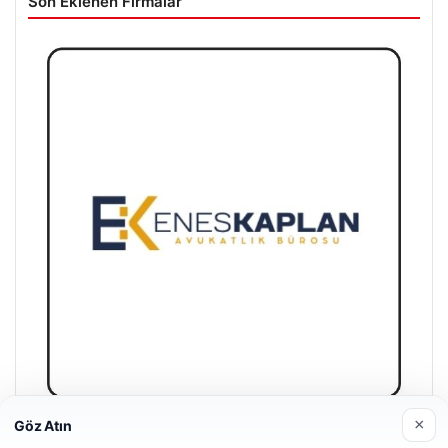
Son Eklenen Firmalar
×
Göz Atın
Enes Kaplan Avukatlık Bürosu