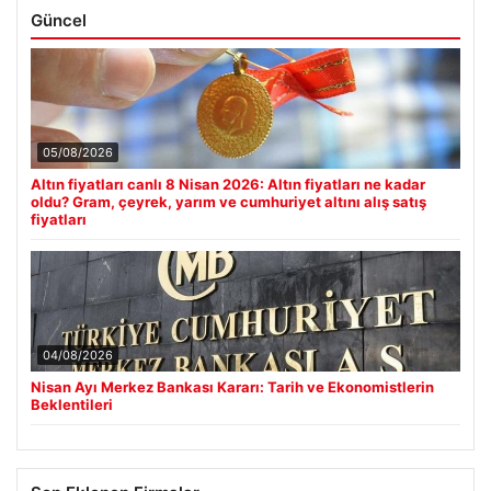
Güncel
05/08/2026
Altın fiyatları canlı 8 Nisan 2026: Altın fiyatları ne kadar
oldu? Gram, çeyrek, yarım ve cumhuriyet altını alış satış
fiyatları
04/08/2026
Nisan Ayı Merkez Bankası Kararı: Tarih ve Ekonomistlerin
Beklentileri