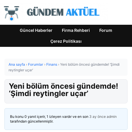
Güncel Haberler
Firma Rehberi
Forum
Çerez Politikası
Ana sayfa
›
Forumlar
›
Finans
›
Yeni bölüm öncesi gündemde! ‘Şimdi
reytingler uçar’
Yeni bölüm öncesi gündemde!
‘Şimdi reytingler uçar’
Bu konu 0 yanıt içerir, 1 izleyen vardır ve en son
3 ay önce
admin
tarafından güncellenmiştir.