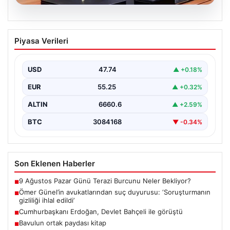
07.08.2026
Ömer Günel’in avukatlarından suç
Piyasa Verileri
duyurusu: ‘Soruşturmanın gizliliği ihlal
edildi’
USD
47.74
▲ +0.18%
EUR
55.25
▲ +0.32%
ALTIN
6660.6
▲ +2.59%
BTC
3084168
▼ -0.34%
Son Eklenen Haberler
9 Ağustos Pazar Günü Terazi Burcunu Neler Bekliyor?
■
Ömer Günel’in avukatlarından suç duyurusu: ‘Soruşturmanın
■
gizliliği ihlal edildi’
Cumhurbaşkanı Erdoğan, Devlet Bahçeli ile görüştü
■
Bavulun ortak paydası kitap
■