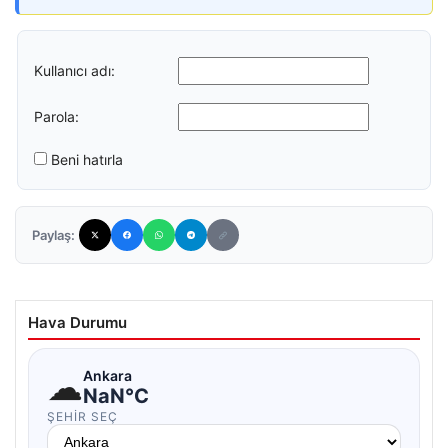
Kullanıcı adı:
Parola:
Beni hatırla
Paylaş:
Hava Durumu
☁
Ankara
NaN°C
ŞEHIR SEÇ