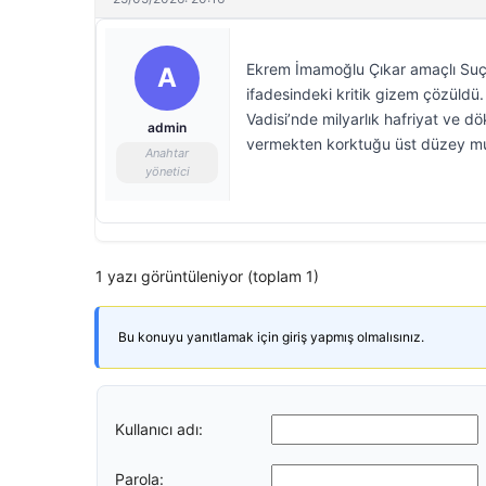
Ekrem İmamoğlu Çıkar amaçlı Suç Ö
A
ifadesindeki kritik gizem çözüldü.
Vadisi’nde milyarlık hafriyat ve dö
admin
vermekten korktuğu üst düzey muha
Anahtar
yönetici
1 yazı görüntüleniyor (toplam 1)
Bu konuyu yanıtlamak için giriş yapmış olmalısınız.
Kullanıcı adı:
Parola: