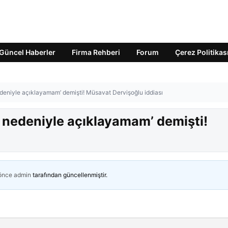
Güncel Haberler
Firma Rehberi
Forum
Çerez Politikas
deniyle açıklayamam’ demişti! Müsavat Dervişoğlu iddiası
 nedeniyle açıklayamam’ demişti!
 önce
admin
tarafından güncellenmiştir.