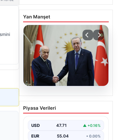
Yan Manşet
ismini
06.08.2026
Cumhurbaşkanı Erdoğan,
Piyasa Verileri
Devlet Bahçeli ile görüştü
USD
47.71
▲ +0.16%
EUR
55.04
• 0.00%