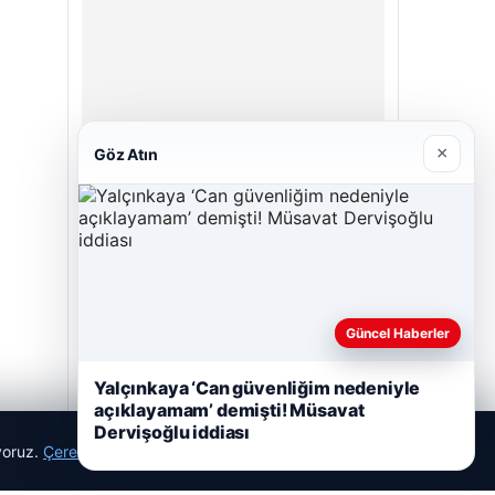
×
Göz Atın
Enes Kaplan Avukatlık Bürosu
28/04/2026
Güncel Haberler
Yalçınkaya ‘Can güvenliğim nedeniyle
açıklayamam’ demişti! Müsavat
Dervişoğlu iddiası
ıyoruz.
Çerez Politikamız
Reddet
Kabul Et