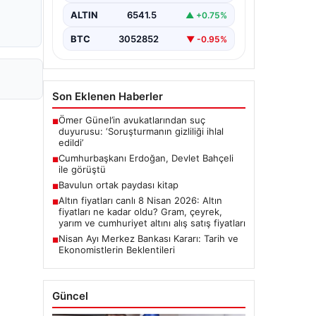
ALTIN
6541.5
▲ +0.75%
BTC
3052852
▼ -0.95%
Son Eklenen Haberler
Ömer Günel’in avukatlarından suç
■
duyurusu: ‘Soruşturmanın gizliliği ihlal
edildi’
Cumhurbaşkanı Erdoğan, Devlet Bahçeli
■
ile görüştü
Bavulun ortak paydası kitap
■
Altın fiyatları canlı 8 Nisan 2026: Altın
■
fiyatları ne kadar oldu? Gram, çeyrek,
yarım ve cumhuriyet altını alış satış fiyatları
Nisan Ayı Merkez Bankası Kararı: Tarih ve
■
Ekonomistlerin Beklentileri
Güncel