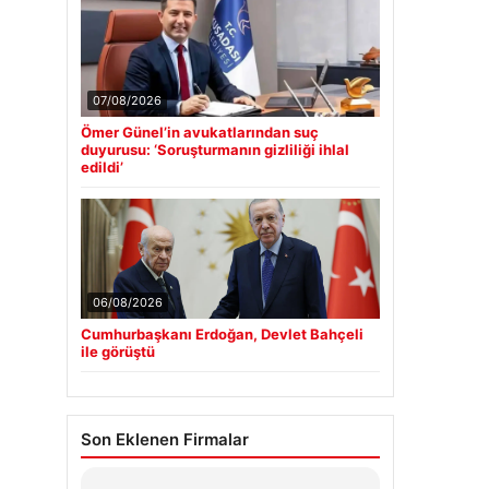
07/08/2026
Ömer Günel’in avukatlarından suç
duyurusu: ‘Soruşturmanın gizliliği ihlal
edildi’
06/08/2026
Cumhurbaşkanı Erdoğan, Devlet Bahçeli
ile görüştü
Son Eklenen Firmalar