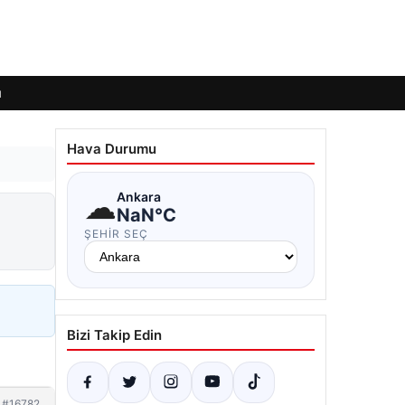
ı
Hava Durumu
☁
Ankara
NaN°C
ŞEHIR SEÇ
Bizi Takip Edin
#16782