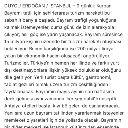
DUYGU ERDOĞAN / İSTANBUL – 9 günlük Kurban
Bayramı tatili için şehirlerarası turizm hareketi bu
sabah itibarıyla başladı. Bayram trafiği yoğunluğuna
kalmak istemeyenler, cuma günü de izin alarakyola
çıkıyor; asıl göç ise yarın yaşanacak. Bayram süresince
15 milyon kişinin üzerinde bir turizm hareketi oluşması
bekleniyor. Bunun karşılığında ise 200 milyar liraya
yakın bir ekonomik hacim oluşacağı öngörülüyor.
Turizmciler, Türkiye’nin hemen her ilinde ve farklı yurt
dışı destinasyonlara ilişkin yüksek doluluklar olduğunu
dile getiriyor. Yerli turist başta kültür, gastronomi,
tabiat gezileri olmak üzere turizm çeşitliliğinden
faydalanacak. Bayramın mayıs ayının son haftasına
denk gelmesi aynı zamanda ‘her şey dahil’ konseptli
Antalya otelleri başta, kıyı bölgeleri de canlandıracak.
Yanı sıra uzun bayram tatilinden yararlanmak isteyenler
memleket ziyaretleri için de yollarda olacak. Bayramın
bir diğer merkezi ise İstanbul; kültür turları ekseninde