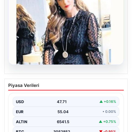
06.08.2026
Bavulun ortak paydası kitap
Piyasa Verileri
Çocukluğundan bu yana aynı anda birkaç kitap
okuduğunu söyleyen Şahin, Türkçe’nin yanı sıra bildiği…
USD
47.71
▲ +0.16%
EUR
55.04
• 0.00%
ALTIN
6541.5
▲ +0.75%
BTC
3052852
▼ -0.95%