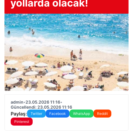
yollarda olacak!
admin
•
23.05.2026 11:16
•
Güncellendi: 23.05.2026 11:16
Paylaş:
Twitter
Facebook
WhatsApp
Reddit
Pinterest