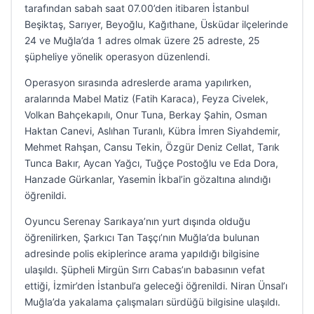
tarafından sabah saat 07.00’den itibaren İstanbul
Beşiktaş, Sarıyer, Beyoğlu, Kağıthane, Üsküdar ilçelerinde
24 ve Muğla’da 1 adres olmak üzere 25 adreste, 25
şüpheliye yönelik operasyon düzenlendi.
Operasyon sırasında adreslerde arama yapılırken,
aralarında Mabel Matiz (Fatih Karaca), Feyza Civelek,
Volkan Bahçekapılı, Onur Tuna, Berkay Şahin, Osman
Haktan Canevi, Aslıhan Turanlı, Kübra İmren Siyahdemir,
Mehmet Rahşan, Cansu Tekin, Özgür Deniz Cellat, Tarık
Tunca Bakır, Aycan Yağcı, Tuğçe Postoğlu ve Eda Dora,
Hanzade Gürkanlar, Yasemin İkbal’in gözaltına alındığı
öğrenildi.
Oyuncu Serenay Sarıkaya’nın yurt dışında olduğu
öğrenilirken, Şarkıcı Tan Taşçı’nın Muğla’da bulunan
adresinde polis ekiplerince arama yapıldığı bilgisine
ulaşıldı. Şüpheli Mirgün Sırrı Cabas’ın babasının vefat
ettiği, İzmir’den İstanbul’a geleceği öğrenildi. Niran Ünsal’ı
Muğla’da yakalama çalışmaları sürdüğü bilgisine ulaşıldı.