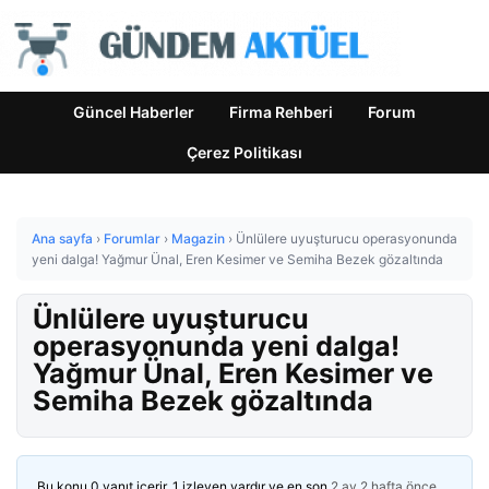
Güncel Haberler
Firma Rehberi
Forum
Çerez Politikası
Ana sayfa
›
Forumlar
›
Magazin
›
Ünlülere uyuşturucu operasyonunda
yeni dalga! Yağmur Ünal, Eren Kesimer ve Semiha Bezek gözaltında
Ünlülere uyuşturucu
operasyonunda yeni dalga!
Yağmur Ünal, Eren Kesimer ve
Semiha Bezek gözaltında
Bu konu 0 yanıt içerir, 1 izleyen vardır ve en son
2 ay 2 hafta önce