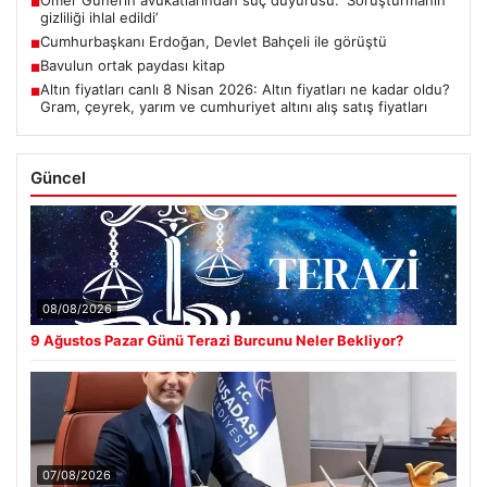
Ömer Günel’in avukatlarından suç duyurusu: ‘Soruşturmanın
■
gizliliği ihlal edildi’
Cumhurbaşkanı Erdoğan, Devlet Bahçeli ile görüştü
■
Bavulun ortak paydası kitap
■
Altın fiyatları canlı 8 Nisan 2026: Altın fiyatları ne kadar oldu?
■
Gram, çeyrek, yarım ve cumhuriyet altını alış satış fiyatları
Güncel
08/08/2026
9 Ağustos Pazar Günü Terazi Burcunu Neler Bekliyor?
07/08/2026