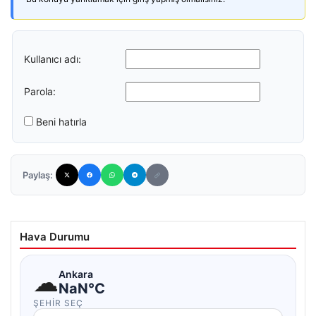
Kullanıcı adı:
Parola:
Beni hatırla
Paylaş:
Hava Durumu
☁
Ankara
NaN°C
ŞEHIR SEÇ