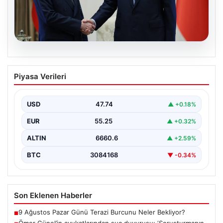
06.08.2026
Cumhurbaşkanı Erdoğan, Devlet
Piyasa Verileri
Bahçeli ile görüştü
USD
47.74
▲ +0.18%
EUR
55.25
▲ +0.32%
ALTIN
6660.6
▲ +2.59%
BTC
3084168
▼ -0.34%
Son Eklenen Haberler
9 Ağustos Pazar Günü Terazi Burcunu Neler Bekliyor?
■