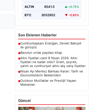
ALTIN
6541.5
▲ +0.75%
BTC
3052852
▼ -0.95%
Son Eklenen Haberler
Cumhurbaşkanı Erdoğan, Devlet Bahçeli
■
ile görüştü
Bavulun ortak paydası kitap
■
Altın fiyatları canlı 8 Nisan 2026: Altın
■
fiyatları ne kadar oldu? Gram, çeyrek,
yarım ve cumhuriyet altını alış satış fiyatları
Nisan Ayı Merkez Bankası Kararı: Tarih ve
■
Ekonomistlerin Beklentileri
Outdoor Mutfaklar ve Prestijli Yaşam
■
Mekanları
Güncel