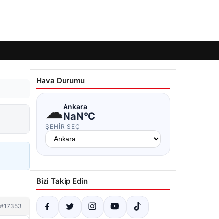
ı
Hava Durumu
☁
Ankara
NaN°C
ŞEHIR SEÇ
Bizi Takip Edin
#17353