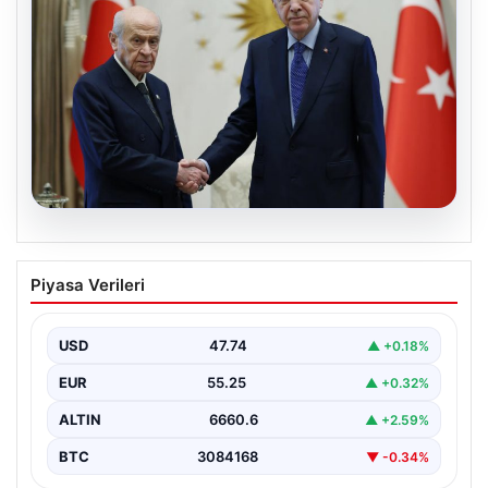
06.08.2026
Cumhurbaşkanı Erdoğan, Devlet
Piyasa Verileri
Bahçeli ile görüştü
USD
47.74
▲ +0.18%
EUR
55.25
▲ +0.32%
ALTIN
6660.6
▲ +2.59%
BTC
3084168
▼ -0.34%