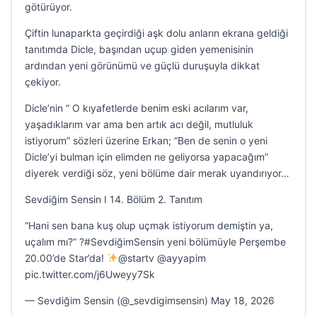
götürüyor.
Çiftin lunaparkta geçirdiği aşk dolu anların ekrana geldiği
tanıtımda Dicle, başından uçup giden yemenisinin
ardından yeni görünümü ve güçlü duruşuyla dikkat
çekiyor.
Dicle’nin “ O kıyafetlerde benim eski acılarım var,
yaşadıklarım var ama ben artık acı değil, mutluluk
istiyorum” sözleri üzerine Erkan; “Ben de senin o yeni
Dicle’yi bulman için elimden ne geliyorsa yapacağım”
diyerek verdiği söz, yeni bölüme dair merak uyandırıyor…
Sevdiğim Sensin I 14. Bölüm 2. Tanıtım
“Hani sen bana kuş olup uçmak istiyorum demiştin ya,
uçalım mı?” ?#SevdiğimSensin yeni bölümüyle Perşembe
20.00’de Star’da!
@startv @ayyapim
pic.twitter.com/j6Uweyy7Sk
— Sevdiğim Sensin (@_sevdigimsensin) May 18, 2026