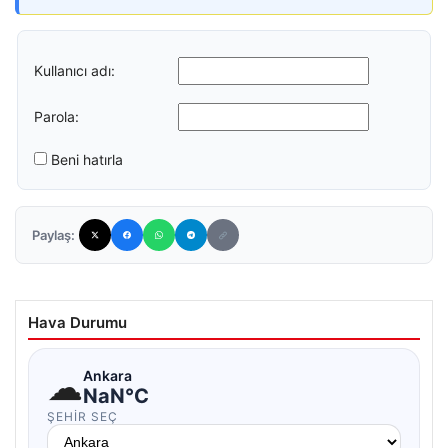
Kullanıcı adı:
Parola:
Beni hatırla
Paylaş:
Hava Durumu
☁
Ankara
NaN°C
ŞEHIR SEÇ