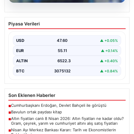
05.08.2026
Altın fiyatları canlı 8 Nisan 2026: Altın
Piyasa Verileri
fiyatları ne kadar oldu? Gram, çeyrek,
yarım ve cumhuriyet altını alış satış
fiyatları
USD
47.60
▲ +0.05%
EUR
55.11
▲ +0.14%
ALTIN
6522.3
▲ +0.40%
BTC
3075132
▲ +0.84%
Son Eklenen Haberler
Cumhurbaşkanı Erdoğan, Devlet Bahçeli ile görüştü
■
Bavulun ortak paydası kitap
■
Altın fiyatları canlı 8 Nisan 2026: Altın fiyatları ne kadar oldu?
■
Gram, çeyrek, yarım ve cumhuriyet altını alış satış fiyatları
Nisan Ayı Merkez Bankası Kararı: Tarih ve Ekonomistlerin
■