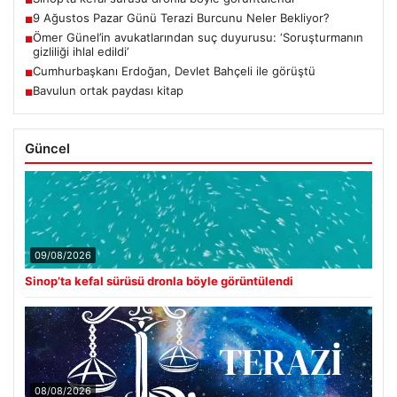
■
9 Ağustos Pazar Günü Terazi Burcunu Neler Bekliyor?
■
Ömer Günel’in avukatlarından suç duyurusu: ‘Soruşturmanın
■
gizliliği ihlal edildi’
Cumhurbaşkanı Erdoğan, Devlet Bahçeli ile görüştü
■
Bavulun ortak paydası kitap
■
Güncel
09/08/2026
Sinop’ta kefal sürüsü dronla böyle görüntülendi
08/08/2026