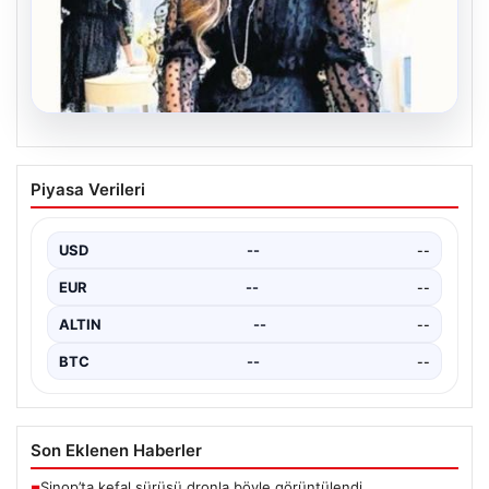
06.08.2026
Bavulun ortak paydası kitap
Piyasa Verileri
Çocukluğundan bu yana aynı anda birkaç kitap
okuduğunu söyleyen Şahin, Türkçe’nin yanı sıra bildiği…
USD
--
--
EUR
--
--
ALTIN
--
--
BTC
--
--
Son Eklenen Haberler
Sinop’ta kefal sürüsü dronla böyle görüntülendi