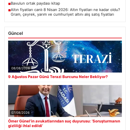
Bavulun ortak paydası kitap
■
Altın fiyatları canlı 8 Nisan 2026: Altın fiyatları ne kadar oldu?
■
Gram, çeyrek, yarım ve cumhuriyet altını alış satış fiyatları
Güncel
08/08/2026
9 Ağustos Pazar Günü Terazi Burcunu Neler Bekliyor?
07/08/2026
Ömer Günel’in avukatlarından suç duyurusu: ‘Soruşturmanın
gizliliği ihlal edildi’