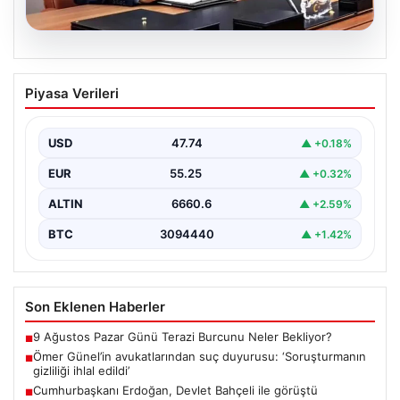
07.08.2026
Ömer Günel’in avukatlarından suç
Piyasa Verileri
duyurusu: ‘Soruşturmanın gizliliği ihlal
edildi’
USD
47.74
▲ +0.18%
EUR
55.25
▲ +0.32%
ALTIN
6660.6
▲ +2.59%
BTC
3094440
▲ +1.42%
Son Eklenen Haberler
9 Ağustos Pazar Günü Terazi Burcunu Neler Bekliyor?
■
Ömer Günel’in avukatlarından suç duyurusu: ‘Soruşturmanın
■
gizliliği ihlal edildi’
Cumhurbaşkanı Erdoğan, Devlet Bahçeli ile görüştü
■