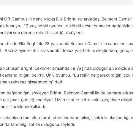
i Off Campus’ın genç yıldızı Ella Bright, rol arkadaşı Belmont Cameli 
 kez konuştu. 19 yaşındaki oyuncu, dizideki cesur sahneler nedeniyle 
endisini son derece rahat hissettiğini söyledi.
n dizide Ella Bright ile 28 yaşındaki Belmont Cameli’nin sahneleri sos
Bazı izleyiciler ikili arasındaki dokuz yaş farkını eleştirirken, genç
e konuşan Bright, çekimler sırasında 18 yaşında olduğunu ve dizide 
 canlandırdığını belirtti. Ünlü oyuncu, “Bu rolün ne gerektirdiğini çok i
zaman rahatsız hissetmedim” dedi.
aren bağlandığını söyleyen Bright, Belmont Cameli ile de kamera arka
likte çalışmak çok eğlenceliydi. Uzun saatler sette vakit geçirince doğal
uz” ifadelerini kullandı.
sahnelerin tüm ekip tarafından önceden bilinçli şekilde planlandığını
ında tam bilgi sahibi olduğunu söyledi.