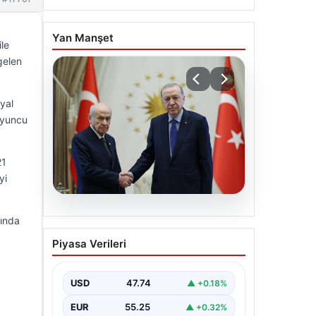
Yan Manşet
ile
gelen
yal
 oyuncu
21
yi
06.08.2026
sında
Cumhurbaşkanı Erdoğan,
Piyasa Verileri
Devlet Bahçeli ile görüştü
USD
47.74
▲ +0.18%
EUR
55.25
▲ +0.32%