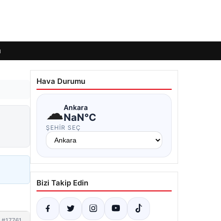
ı
Hava Durumu
☁
Ankara
NaN°C
ŞEHIR SEÇ
Bizi Takip Edin
#17761