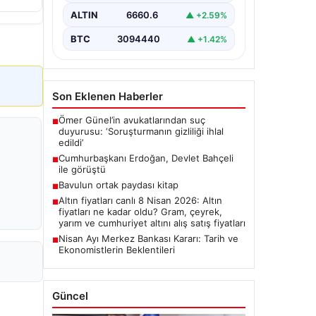
ALTIN
6660.6
▲ +2.59%
BTC
3094440
▲ +1.42%
Son Eklenen Haberler
Ömer Günel’in avukatlarından suç
■
duyurusu: ‘Soruşturmanın gizliliği ihlal
edildi’
Cumhurbaşkanı Erdoğan, Devlet Bahçeli
■
ile görüştü
Bavulun ortak paydası kitap
■
Altın fiyatları canlı 8 Nisan 2026: Altın
■
fiyatları ne kadar oldu? Gram, çeyrek,
yarım ve cumhuriyet altını alış satış fiyatları
Nisan Ayı Merkez Bankası Kararı: Tarih ve
■
Ekonomistlerin Beklentileri
Güncel