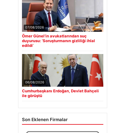
07/08/2026
Ömer Günel’in avukatlarından suç
duyurusu: ‘Soruşturmanın gizliliği ihlal
edildi’
06/08/2026
Cumhurbaşkanı Erdoğan, Devlet Bahçeli
ile görüştü
Son Eklenen Firmalar