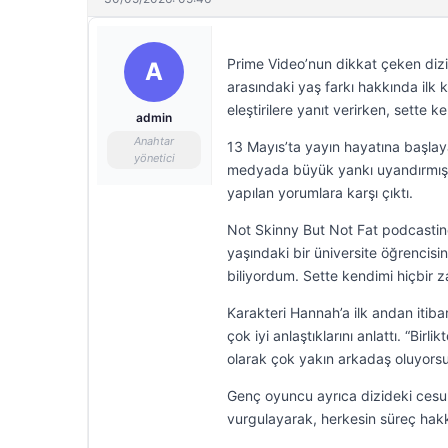
Prime Video’nun dikkat çeken dizis
A
arasındaki yaş farkı hakkında ilk
eleştirilere yanıt verirken, sette k
admin
Anahtar
13 Mayıs’ta yayın hayatına başlaya
yönetici
medyada büyük yankı uyandırmıştı. 
yapılan yorumlara karşı çıktı.
Not Skinny But Not Fat podcastin
yaşındaki bir üniversite öğrencisini
biliyordum. Sette kendimi hiçbir 
Karakteri Hannah’a ilk andan itib
çok iyi anlaştıklarını anlattı. “Bir
olarak çok yakın arkadaş oluyorsun
Genç oyuncu ayrıca dizideki cesur 
vurgulayarak, herkesin süreç hakk