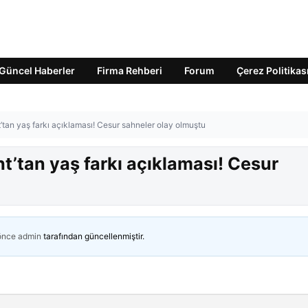
Güncel Haberler
Firma Rehberi
Forum
Çerez Politikas
t’tan yaş farkı açıklaması! Cesur sahneler olay olmuştu
ht’tan yaş farkı açıklaması! Cesur
 önce
admin
tarafından güncellenmiştir.