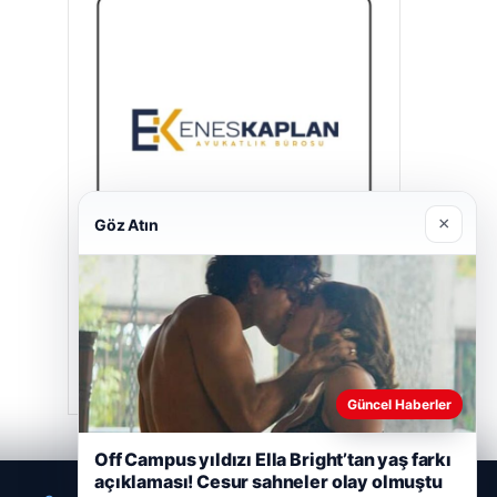
×
Göz Atın
Enes Kaplan Avukatlık Bürosu
28/04/2026
Güncel Haberler
Off Campus yıldızı Ella Bright’tan yaş farkı
açıklaması! Cesur sahneler olay olmuştu