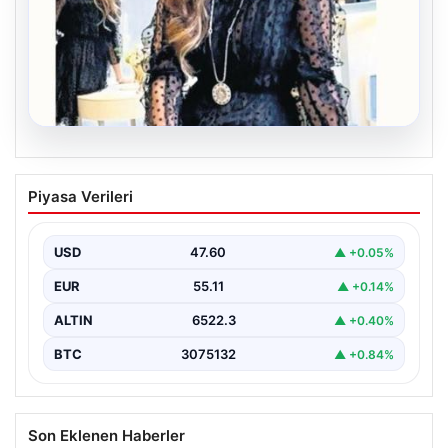
06.08.2026
Bavulun ortak paydası kitap
Piyasa Verileri
Çocukluğundan bu yana aynı anda birkaç kitap
okuduğunu söyleyen Şahin, Türkçe’nin yanı sıra bildiği…
USD
47.60
▲ +0.05%
EUR
55.11
▲ +0.14%
ALTIN
6522.3
▲ +0.40%
BTC
3075132
▲ +0.84%
Son Eklenen Haberler