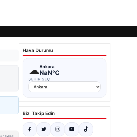
ı
Hava Durumu
☁
Ankara
NaN°C
ŞEHIR SEÇ
Bizi Takip Edin
#25456