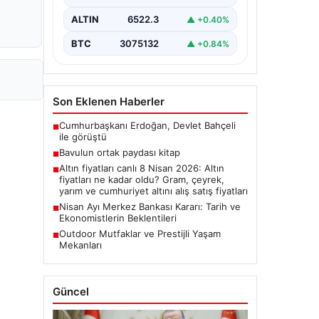
ALTIN
6522.3
▲ +0.40%
BTC
3075132
▲ +0.84%
Son Eklenen Haberler
Cumhurbaşkanı Erdoğan, Devlet Bahçeli
■
ile görüştü
Bavulun ortak paydası kitap
■
Altın fiyatları canlı 8 Nisan 2026: Altın
■
fiyatları ne kadar oldu? Gram, çeyrek,
yarım ve cumhuriyet altını alış satış fiyatları
Nisan Ayı Merkez Bankası Kararı: Tarih ve
■
Ekonomistlerin Beklentileri
Outdoor Mutfaklar ve Prestijli Yaşam
■
Mekanları
Güncel