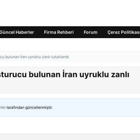
Güncel Haberler
Firma Rehberi
Forum
Çerez Politikas
cu bulunan İran uyruklu zanlı tutuklandı
şturucu bulunan İran uyruklu zanlı
min
tarafından güncellenmiştir.