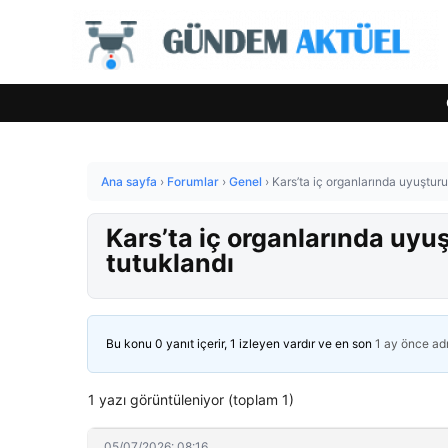
Ana sayfa
›
Forumlar
›
Genel
›
Kars’ta iç organlarında uyuşturu
Kars’ta iç organlarında uyu
tutuklandı
Bu konu 0 yanıt içerir, 1 izleyen vardır ve en son
1 ay önce
ad
1 yazı görüntüleniyor (toplam 1)
05/07/2026: 08:16