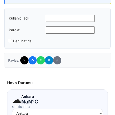
Kullanıcı adı:
Parola:
Beni hatırla
Paylaş:
Hava Durumu
☁
Ankara
NaN°C
ŞEHIR SEÇ