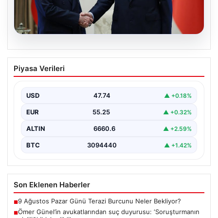
06.08.2026
Cumhurbaşkanı Erdoğan, Devlet
Piyasa Verileri
Bahçeli ile görüştü
USD
47.74
▲ +0.18%
EUR
55.25
▲ +0.32%
ALTIN
6660.6
▲ +2.59%
BTC
3094440
▲ +1.42%
Son Eklenen Haberler
9 Ağustos Pazar Günü Terazi Burcunu Neler Bekliyor?
■
Ömer Günel’in avukatlarından suç duyurusu: ‘Soruşturmanın
■