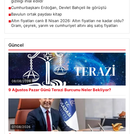
gizliliği ihlal edildi’
Cumhurbaşkanı Erdoğan, Devlet Bahçeli ile görüştü
■
Bavulun ortak paydası kitap
■
Altın fiyatları canlı 8 Nisan 2026: Altın fiyatları ne kadar oldu?
■
Gram, çeyrek, yarım ve cumhuriyet altını alış satış fiyatları
Güncel
08/08/2026
9 Ağustos Pazar Günü Terazi Burcunu Neler Bekliyor?
07/08/2026