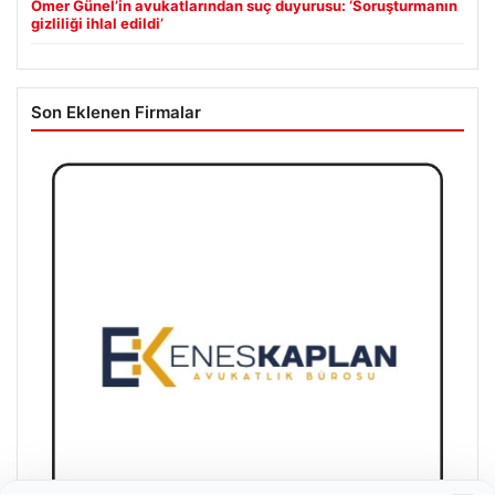
Ömer Günel’in avukatlarından suç duyurusu: ‘Soruşturmanın
gizliliği ihlal edildi’
Son Eklenen Firmalar