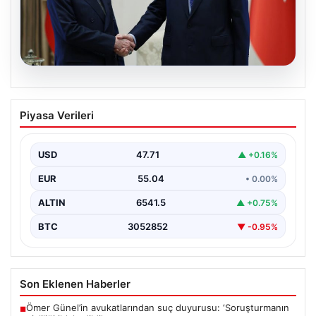
06.08.2026
Cumhurbaşkanı Erdoğan, Devlet
Piyasa Verileri
Bahçeli ile görüştü
USD
47.71
▲ +0.16%
EUR
55.04
• 0.00%
ALTIN
6541.5
▲ +0.75%
BTC
3052852
▼ -0.95%
Son Eklenen Haberler
Ömer Günel’in avukatlarından suç duyurusu: ‘Soruşturmanın
■