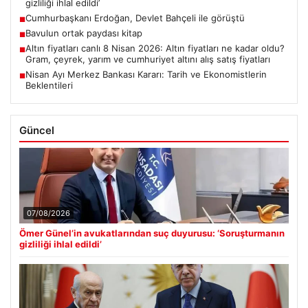
gizliliği ihlal edildi’
Cumhurbaşkanı Erdoğan, Devlet Bahçeli ile görüştü
■
Bavulun ortak paydası kitap
■
Altın fiyatları canlı 8 Nisan 2026: Altın fiyatları ne kadar oldu?
■
Gram, çeyrek, yarım ve cumhuriyet altını alış satış fiyatları
Nisan Ayı Merkez Bankası Kararı: Tarih ve Ekonomistlerin
■
Beklentileri
Güncel
07/08/2026
Ömer Günel’in avukatlarından suç duyurusu: ‘Soruşturmanın
gizliliği ihlal edildi’