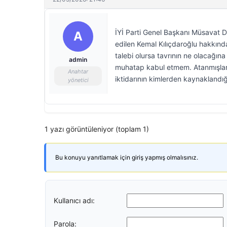
İYİ Parti Genel Başkanı Müsavat D
A
edilen Kemal Kılıçdaroğlu hakkınd
talebi olursa tavrının ne olacağın
admin
muhatap kabul etmem. Atanmışlarla
Anahtar
iktidarının kimlerden kaynaklandığı
yönetici
1 yazı görüntüleniyor (toplam 1)
Bu konuyu yanıtlamak için giriş yapmış olmalısınız.
Kullanıcı adı:
Parola: