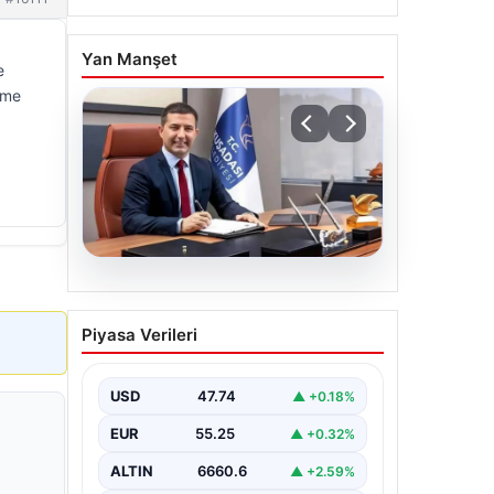
Yan Manşet
e
şme
06.08.2026
Cumhurbaşkanı Erdoğan,
Piyasa Verileri
Devlet Bahçeli ile görüştü
USD
47.74
▲ +0.18%
EUR
55.25
▲ +0.32%