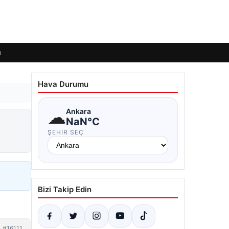
ı
Hava Durumu
☁
Ankara
NaN°C
ŞEHIR SEÇ
Bizi Takip Edin
#16111