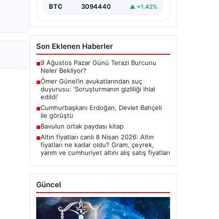
ALTIN
6660.6
▲ +2.59%
BTC
3094440
▲ +1.42%
Son Eklenen Haberler
9 Ağustos Pazar Günü Terazi Burcunu
■
Neler Bekliyor?
Ömer Günel’in avukatlarından suç
■
duyurusu: ‘Soruşturmanın gizliliği ihlal
edildi’
Cumhurbaşkanı Erdoğan, Devlet Bahçeli
■
ile görüştü
Bavulun ortak paydası kitap
■
Altın fiyatları canlı 8 Nisan 2026: Altın
■
fiyatları ne kadar oldu? Gram, çeyrek,
yarım ve cumhuriyet altını alış satış fiyatları
Güncel