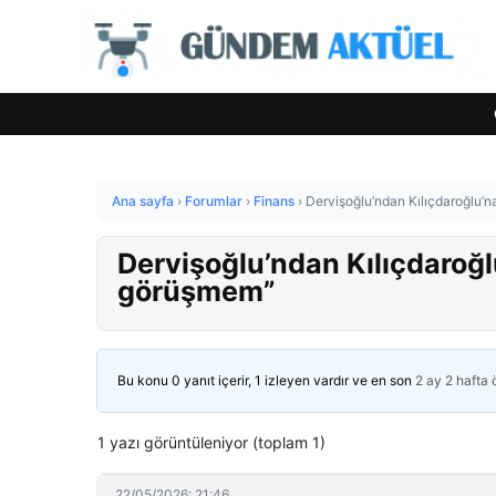
Ana sayfa
›
Forumlar
›
Finans
›
Dervişoğlu’ndan Kılıçdaroğlu’n
Dervişoğlu’ndan Kılıçdaroğlu
görüşmem”
Bu konu 0 yanıt içerir, 1 izleyen vardır ve en son
2 ay 2 hafta
1 yazı görüntüleniyor (toplam 1)
22/05/2026: 21:46