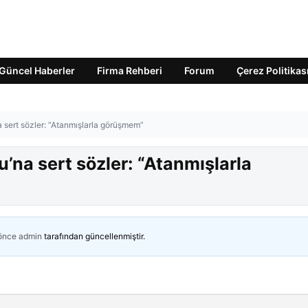
Güncel Haberler
Firma Rehberi
Forum
Çerez Politikas
a sert sözler: “Atanmışlarla görüşmem”
’na sert sözler: “Atanmışlarla
 önce
admin
tarafından güncellenmiştir.