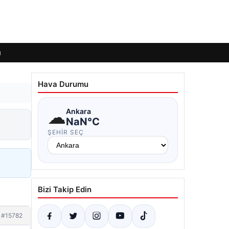
ı
Hava Durumu
☁
Ankara
NaN°C
ŞEHIR SEÇ
Bizi Takip Edin
#15782