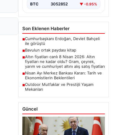
BTC
3052852
▼ -0.95%
Son Eklenen Haberler
Cumhurbaşkanı Erdoğan, Devlet Bahçeli
■
ile görüştü
Bavulun ortak paydası kitap
■
Altın fiyatları canlı 8 Nisan 2026: Altın
■
fiyatları ne kadar oldu? Gram, çeyrek,
yarım ve cumhuriyet altını alış satış fiyatları
Nisan Ayı Merkez Bankası Kararı: Tarih ve
■
Ekonomistlerin Beklentileri
Outdoor Mutfaklar ve Prestijli Yaşam
■
Mekanları
Güncel