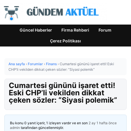
Güncel Haberler
Firma Rehberi
Forum
Çerez Politikası
Ana sayfa
›
Forumlar
›
Finans
›
Cumartesi gününü işaret etti! Eski
CHP’li vekilden dikkat çeken sözler: “Siyasi polemik”
Cumartesi gününü işaret etti!
Eski CHP’li vekilden dikkat
çeken sözler: “Siyasi polemik”
Bu konu 0 yanıt içerir, 1 izleyen vardır ve en son
2 ay 1 hafta önce
admin
tarafından güncellenmiştir.