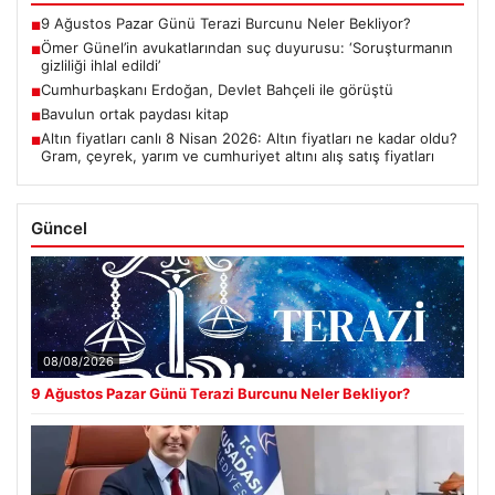
9 Ağustos Pazar Günü Terazi Burcunu Neler Bekliyor?
■
Ömer Günel’in avukatlarından suç duyurusu: ‘Soruşturmanın
■
gizliliği ihlal edildi’
Cumhurbaşkanı Erdoğan, Devlet Bahçeli ile görüştü
■
Bavulun ortak paydası kitap
■
Altın fiyatları canlı 8 Nisan 2026: Altın fiyatları ne kadar oldu?
■
Gram, çeyrek, yarım ve cumhuriyet altını alış satış fiyatları
Güncel
08/08/2026
9 Ağustos Pazar Günü Terazi Burcunu Neler Bekliyor?