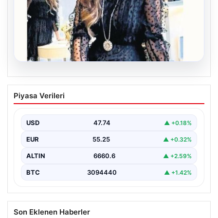
06.08.2026
Bavulun ortak paydası kitap
Piyasa Verileri
Çocukluğundan bu yana aynı anda birkaç kitap
okuduğunu söyleyen Şahin, Türkçe’nin yanı sıra bildiği…
USD
47.74
▲ +0.18%
EUR
55.25
▲ +0.32%
ALTIN
6660.6
▲ +2.59%
BTC
3094440
▲ +1.42%
Son Eklenen Haberler