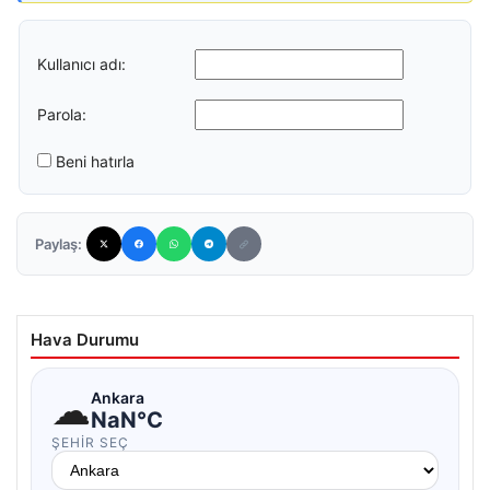
Kullanıcı adı:
Parola:
Beni hatırla
Paylaş:
Hava Durumu
☁
Ankara
NaN°C
ŞEHIR SEÇ