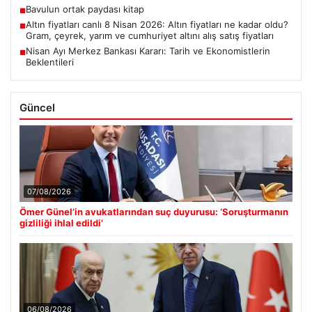
Bavulun ortak paydası kitap
■
Altın fiyatları canlı 8 Nisan 2026: Altın fiyatları ne kadar oldu?
■
Gram, çeyrek, yarım ve cumhuriyet altını alış satış fiyatları
Nisan Ayı Merkez Bankası Kararı: Tarih ve Ekonomistlerin
■
Beklentileri
Güncel
07/08/2026
Ömer Günel’in avukatlarından suç duyurusu: ‘Soruşturmanın
gizliliği ihlal edildi’
06/08/2026