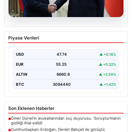
06.08.2026
Cumhurbaşkanı Erdoğan, Devlet
Piyasa Verileri
Bahçeli ile görüştü
USD
47.74
▲ +0.18%
EUR
55.25
▲ +0.32%
ALTIN
6660.6
▲ +2.59%
BTC
3094440
▲ +1.42%
Son Eklenen Haberler
Ömer Günel’in avukatlarından suç duyurusu: ‘Soruşturmanın
■
gizliliği ihlal edildi’
Cumhurbaşkanı Erdoğan, Devlet Bahçeli ile görüştü
■