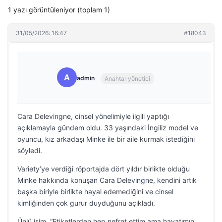
1 yazı görüntüleniyor (toplam 1)
31/05/2026: 16:47
#18043
A
admin
Anahtar yönetici
Cara Delevingne, cinsel yönelimiyle ilgili yaptığı
açıklamayla gündem oldu. 33 yaşındaki İngiliz model ve
oyuncu, kız arkadaşı Minke ile bir aile kurmak istediğini
söyledi.
Variety’ye verdiği röportajda dört yıldır birlikte olduğu
Minke hakkında konuşan Cara Delevingne, kendini artık
başka biriyle birlikte hayal edemediğini ve cinsel
kimliğinden çok gurur duyduğunu açıkladı.
Ünlü isim, “Etiketlerden hep nefret ettim ama hayatımın