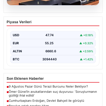
07.08.2026
Ömer Günel’in avukatlarından suç
Piyasa Verileri
duyurusu: ‘Soruşturmanın gizliliği ihlal
edildi’
USD
47.74
▲ +0.18%
EUR
55.25
▲ +0.32%
ALTIN
6660.6
▲ +2.59%
BTC
3094440
▲ +1.42%
Son Eklenen Haberler
9 Ağustos Pazar Günü Terazi Burcunu Neler Bekliyor?
■
Ömer Günel’in avukatlarından suç duyurusu: ‘Soruşturmanın
■
gizliliği ihlal edildi’
Cumhurbaşkanı Erdoğan, Devlet Bahçeli ile görüştü
■
Bavulun ortak paydası kitap