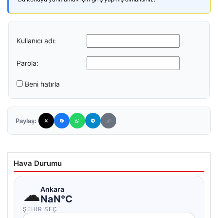
Kullanıcı adı:
Parola:
Beni hatırla
Paylaş:
Hava Durumu
☁
Ankara
NaN°C
ŞEHIR SEÇ