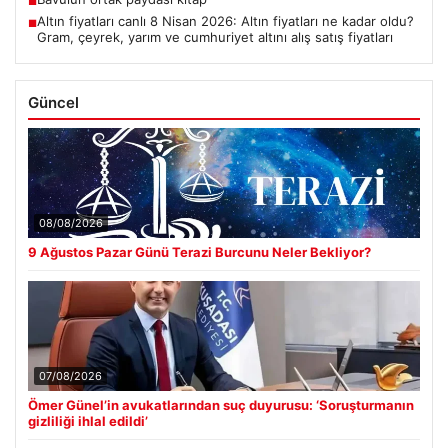
■
Altın fiyatları canlı 8 Nisan 2026: Altın fiyatları ne kadar oldu?
■
Gram, çeyrek, yarım ve cumhuriyet altını alış satış fiyatları
Güncel
08/08/2026
9 Ağustos Pazar Günü Terazi Burcunu Neler Bekliyor?
07/08/2026
Ömer Günel’in avukatlarından suç duyurusu: ‘Soruşturmanın
gizliliği ihlal edildi’