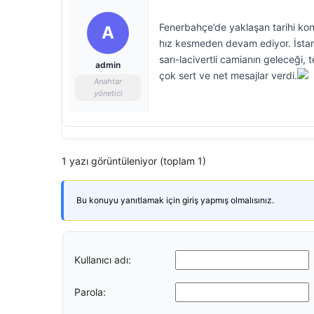
Fenerbahçe’de yaklaşan tarihi kon
A
hız kesmeden devam ediyor. İstanb
sarı-lacivertli camianın geleceği, 
admin
çok sert ve net mesajlar verdi.
Anahtar
yönetici
1 yazı görüntüleniyor (toplam 1)
Bu konuyu yanıtlamak için giriş yapmış olmalısınız.
Kullanıcı adı:
Parola: