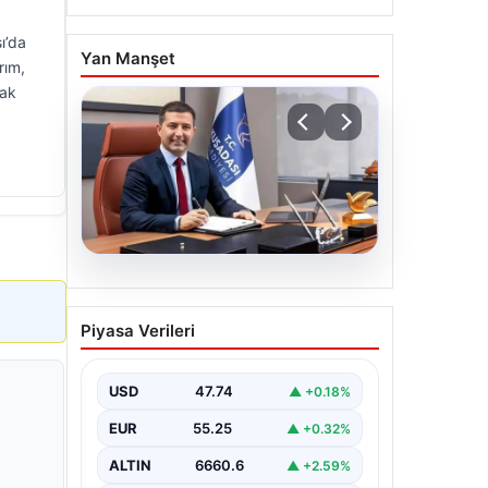
ı’da
Yan Manşet
rım,
cak
07.08.2026
Ömer Günel’in
Piyasa Verileri
avukatlarından suç
duyurusu: ‘Soruşturmanın
gizliliği ihlal edildi’
USD
47.74
▲ +0.18%
EUR
55.25
▲ +0.32%
ALTIN
6660.6
▲ +2.59%