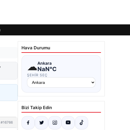
ı
Hava Durumu
☁
Ankara
”
NaN°C
ŞEHIR SEÇ
Bizi Takip Edin
#16766