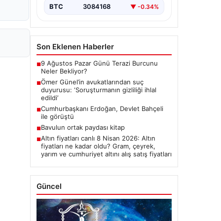
BTC
3084168
▼ -0.34%
Son Eklenen Haberler
9 Ağustos Pazar Günü Terazi Burcunu
■
Neler Bekliyor?
Ömer Günel’in avukatlarından suç
■
duyurusu: ‘Soruşturmanın gizliliği ihlal
edildi’
Cumhurbaşkanı Erdoğan, Devlet Bahçeli
■
ile görüştü
Bavulun ortak paydası kitap
■
Altın fiyatları canlı 8 Nisan 2026: Altın
■
fiyatları ne kadar oldu? Gram, çeyrek,
yarım ve cumhuriyet altını alış satış fiyatları
Güncel