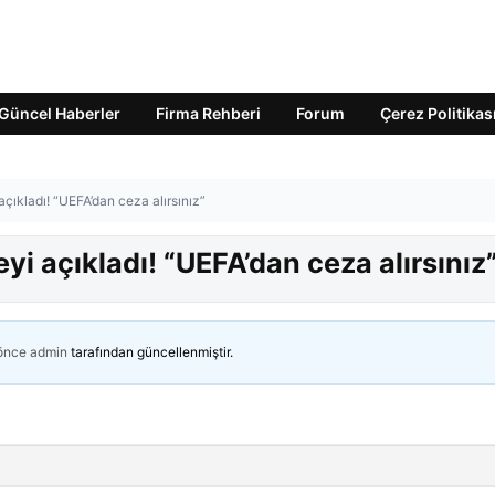
Güncel Haberler
Firma Rehberi
Forum
Çerez Politikas
 açıkladı! “UEFA’dan ceza alırsınız”
eyi açıkladı! “UEFA’dan ceza alırsınız
 önce
admin
tarafından güncellenmiştir.