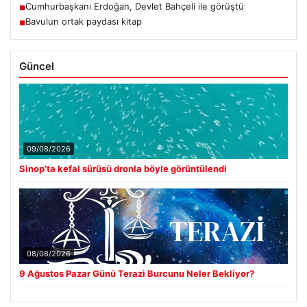
Cumhurbaşkanı Erdoğan, Devlet Bahçeli ile görüştü
■
Bavulun ortak paydası kitap
■
Güncel
09/08/2026
Sinop’ta kefal sürüsü dronla böyle görüntülendi
08/08/2026
9 Ağustos Pazar Günü Terazi Burcunu Neler Bekliyor?