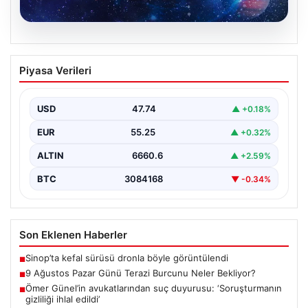
08.08.2026
9 Ağustos Pazar Günü Terazi Burcunu
Piyasa Verileri
Neler Bekliyor?
Terazi burcu için 9 Ağustos Pazar günü, dengeyi
bulmak ve keyifli anlar yaşamak adına…
USD
47.74
▲ +0.18%
EUR
55.25
▲ +0.32%
ALTIN
6660.6
▲ +2.59%
BTC
3084168
▼ -0.34%
Son Eklenen Haberler
Sinop’ta kefal sürüsü dronla böyle görüntülendi
■
9 Ağustos Pazar Günü Terazi Burcunu Neler Bekliyor?
■
Ömer Günel’in avukatlarından suç duyurusu: ‘Soruşturmanın
■
gizliliği ihlal edildi’