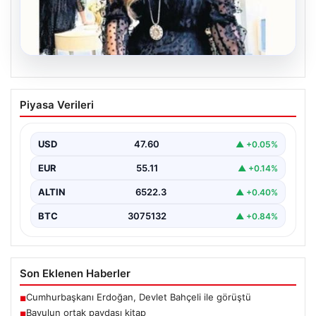
06.08.2026
Bavulun ortak paydası kitap
Piyasa Verileri
Çocukluğundan bu yana aynı anda birkaç kitap
okuduğunu söyleyen Şahin, Türkçe’nin yanı sıra bildiği…
USD
47.60
▲ +0.05%
EUR
55.11
▲ +0.14%
ALTIN
6522.3
▲ +0.40%
BTC
3075132
▲ +0.84%
Son Eklenen Haberler
Cumhurbaşkanı Erdoğan, Devlet Bahçeli ile görüştü
■
Bavulun ortak paydası kitap
■