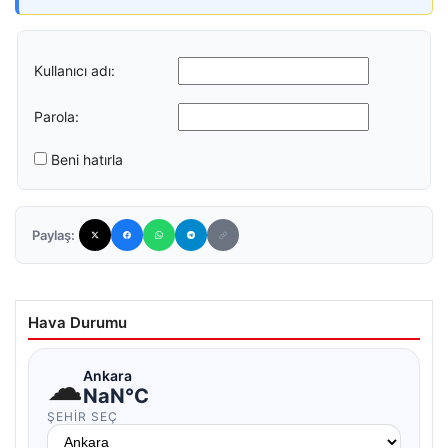
Kullanıcı adı:
Parola:
Beni hatırla
Paylaş:
Hava Durumu
☁
Ankara
NaN°C
ŞEHIR SEÇ