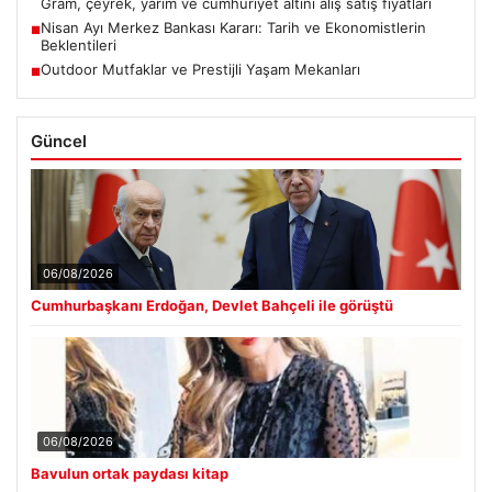
Gram, çeyrek, yarım ve cumhuriyet altını alış satış fiyatları
Nisan Ayı Merkez Bankası Kararı: Tarih ve Ekonomistlerin
■
Beklentileri
Outdoor Mutfaklar ve Prestijli Yaşam Mekanları
■
Güncel
06/08/2026
Cumhurbaşkanı Erdoğan, Devlet Bahçeli ile görüştü
06/08/2026
Bavulun ortak paydası kitap