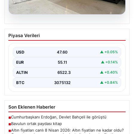
04.08.2026
Outdoor Mutfaklar ve Prestijli Yaşam
Piyasa Verileri
Mekanları
Doğal hava yaşamı günümüzde ciddi bir dönüşüm
yaşamaktadır. Baştan başa özel konutlarda ikamet
USD
47.60
▲ +0.05%
eden…
EUR
55.11
▲ +0.14%
ALTIN
6522.3
▲ +0.40%
BTC
3075132
▲ +0.84%
Son Eklenen Haberler
Cumhurbaşkanı Erdoğan, Devlet Bahçeli ile görüştü
■
Bavulun ortak paydası kitap
■
Altın fiyatları canlı 8 Nisan 2026: Altın fiyatları ne kadar oldu?
■