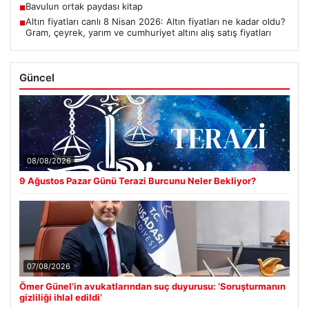
Bavulun ortak paydası kitap
■
Altın fiyatları canlı 8 Nisan 2026: Altın fiyatları ne kadar oldu?
■
Gram, çeyrek, yarım ve cumhuriyet altını alış satış fiyatları
Güncel
08/08/2026
9 Ağustos Pazar Günü Terazi Burcunu Neler Bekliyor?
07/08/2026
Ömer Günel’in avukatlarından suç duyurusu: ‘Soruşturmanın
gizliliği ihlal edildi’