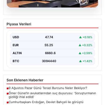
07.08.2026
Ömer Günel’in avukatlarından suç
Piyasa Verileri
duyurusu: ‘Soruşturmanın gizliliği ihlal
edildi’
USD
47.74
▲ +0.18%
EUR
55.25
▲ +0.32%
ALTIN
6660.6
▲ +2.59%
BTC
3094440
▲ +1.42%
Son Eklenen Haberler
9 Ağustos Pazar Günü Terazi Burcunu Neler Bekliyor?
■
Ömer Günel’in avukatlarından suç duyurusu: ‘Soruşturmanın
■
gizliliği ihlal edildi’
Cumhurbaşkanı Erdoğan, Devlet Bahçeli ile görüştü
■