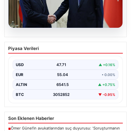
06.08.2026
Cumhurbaşkanı Erdoğan, Devlet
Piyasa Verileri
Bahçeli ile görüştü
USD
47.71
▲ +0.16%
EUR
55.04
• 0.00%
ALTIN
6541.5
▲ +0.75%
BTC
3052852
▼ -0.95%
Son Eklenen Haberler
Ömer Günel’in avukatlarından suç duyurusu: ‘Soruşturmanın
■