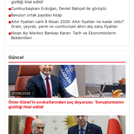
gizliliği ihlal edildi’
Cumhurbaşkanı Erdoğan, Devlet Bahçeli ile görüştü
■
Bavulun ortak paydası kitap
■
Altın fiyatları canlı 8 Nisan 2026: Altın fiyatları ne kadar oldu?
■
Gram, çeyrek, yarım ve cumhuriyet altını alış satış fiyatları
Nisan Ayı Merkez Bankası Kararı: Tarih ve Ekonomistlerin
■
Beklentileri
Güncel
07/08/2026
Ömer Günel’in avukatlarından suç duyurusu: ‘Soruşturmanın
gizliliği ihlal edildi’