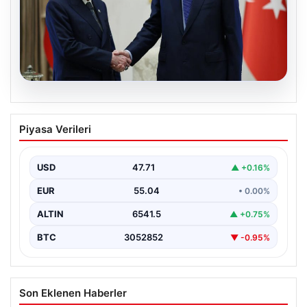
06.08.2026
Cumhurbaşkanı Erdoğan, Devlet
Piyasa Verileri
Bahçeli ile görüştü
USD
47.71
▲ +0.16%
EUR
55.04
• 0.00%
ALTIN
6541.5
▲ +0.75%
BTC
3052852
▼ -0.95%
Son Eklenen Haberler