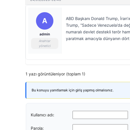
ABD Başkanı Donald Trump, İran’ın,
A
Trump, “Sadece Venezuela’da deği
numaralı devlet destekli terör hami
admin
yaratmak amacıyla dünyanın dört 
Anahtar
yönetici
1 yazı görüntüleniyor (toplam 1)
Bu konuyu yanıtlamak için giriş yapmış olmalısınız.
Kullanıcı adı:
Parola: