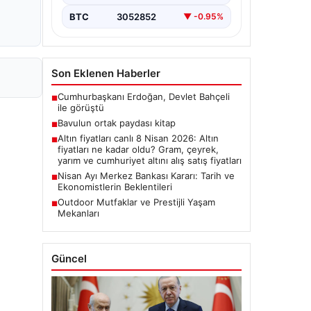
BTC
3052852
▼ -0.95%
Son Eklenen Haberler
Cumhurbaşkanı Erdoğan, Devlet Bahçeli
■
ile görüştü
Bavulun ortak paydası kitap
■
Altın fiyatları canlı 8 Nisan 2026: Altın
■
fiyatları ne kadar oldu? Gram, çeyrek,
yarım ve cumhuriyet altını alış satış fiyatları
Nisan Ayı Merkez Bankası Kararı: Tarih ve
■
Ekonomistlerin Beklentileri
Outdoor Mutfaklar ve Prestijli Yaşam
■
Mekanları
Güncel