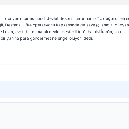
 “dünyanın bir numaralı devlet destekli terör hamisi” olduğunu ileri s
l, Destansı Öfke operasyonu kapsamında da savaşçılarımız, dünyanı
si olan, evet, bir numaralı devlet destekli terör hamisi İran’ın, sorun
bir yanına para göndermesine engel oluyor” dedi.