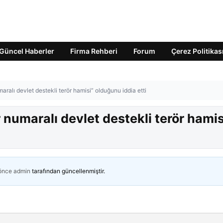
Güncel Haberler
Firma Rehberi
Forum
Çerez Politikas
aralı devlet destekli terör hamisi” olduğunu iddia etti
 numaralı devlet destekli terör hamis
 önce
admin
tarafından güncellenmiştir.