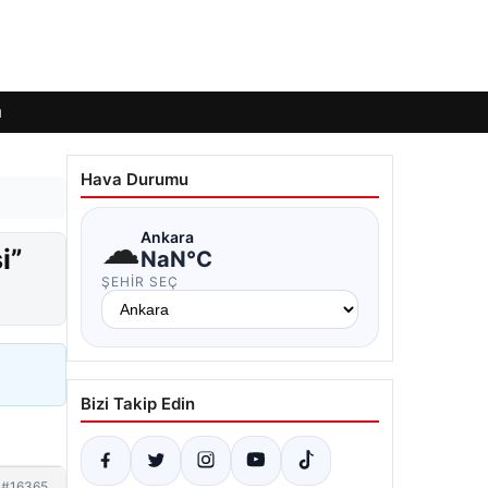
ı
Hava Durumu
☁
Ankara
i”
NaN°C
ŞEHIR SEÇ
Bizi Takip Edin
#16365