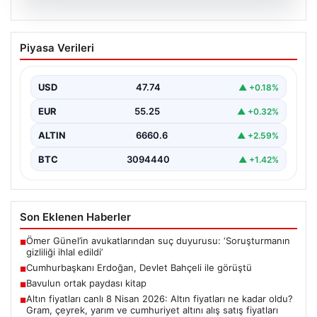
05.08.2026
Altın fiyatları canlı 8 Nisan 2026: Altın
Piyasa Verileri
fiyatları ne kadar oldu? Gram, çeyrek,
yarım ve cumhuriyet altını alış satış
fiyatları
USD
47.74
▲ +0.18%
EUR
55.25
▲ +0.32%
ALTIN
6660.6
▲ +2.59%
BTC
3094440
▲ +1.42%
Son Eklenen Haberler
Ömer Günel’in avukatlarından suç duyurusu: ‘Soruşturmanın
■
gizliliği ihlal edildi’
Cumhurbaşkanı Erdoğan, Devlet Bahçeli ile görüştü
■
Bavulun ortak paydası kitap
■
Altın fiyatları canlı 8 Nisan 2026: Altın fiyatları ne kadar oldu?
■
Gram, çeyrek, yarım ve cumhuriyet altını alış satış fiyatları