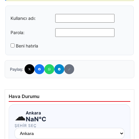
Kullanıcı adı:
Parola:
Beni hatırla
Paylaş:
Hava Durumu
☁
Ankara
NaN°C
ŞEHIR SEÇ