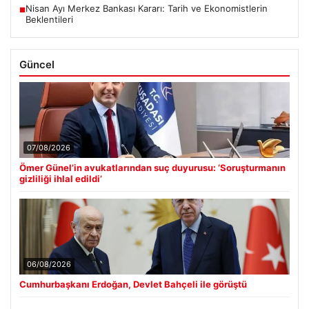
Nisan Ayı Merkez Bankası Kararı: Tarih ve Ekonomistlerin
■
Beklentileri
Güncel
07/08/2026
Ömer Günel’in avukatlarından suç duyurusu: ‘Soruşturmanın
gizliliği ihlal edildi’
06/08/2026
Cumhurbaşkanı Erdoğan, Devlet Bahçeli ile görüştü