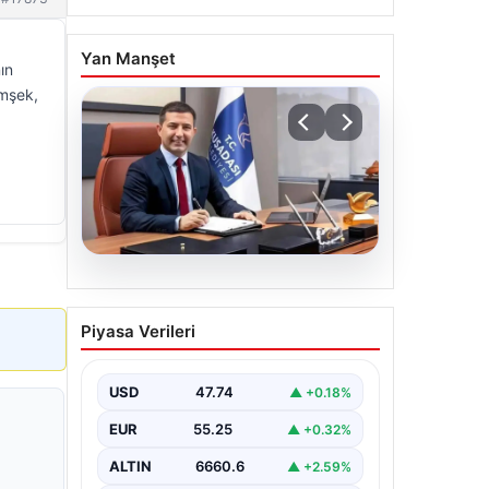
Yan Manşet
ın
imşek,
06.08.2026
Cumhurbaşkanı Erdoğan,
Piyasa Verileri
Devlet Bahçeli ile görüştü
USD
47.74
▲ +0.18%
EUR
55.25
▲ +0.32%