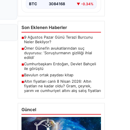
ALTIN
6660.6
▲ +2.59%
BTC
3084168
▼ -0.34%
Son Eklenen Haberler
9 Ağustos Pazar Günü Terazi Burcunu
■
Neler Bekliyor?
Ömer Günel’in avukatlarından suç
■
duyurusu: ‘Soruşturmanın gizliliği ihlal
edildi’
Cumhurbaşkanı Erdoğan, Devlet Bahçeli
■
ile görüştü
Bavulun ortak paydası kitap
■
Altın fiyatları canlı 8 Nisan 2026: Altın
■
fiyatları ne kadar oldu? Gram, çeyrek,
yarım ve cumhuriyet altını alış satış fiyatları
Güncel