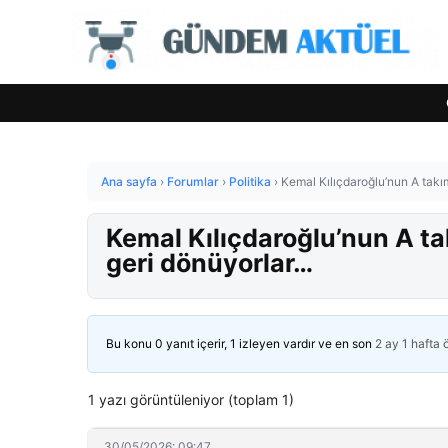
Ana sayfa
›
Forumlar
›
Politika
›
Kemal Kılıçdaroğlu’nun A takım
Kemal Kılıçdaroğlu’nun A tak
geri dönüyorlar…
Bu konu 0 yanıt içerir, 1 izleyen vardır ve en son
2 ay 1 hafta
1 yazı görüntüleniyor (toplam 1)
30/05/2026: 09:47