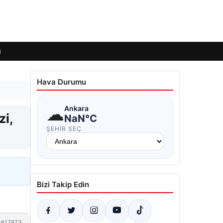
ı
Hava Durumu
☁
Ankara
zi,
NaN°C
ŞEHIR SEÇ
Bizi Takip Edin
#17873