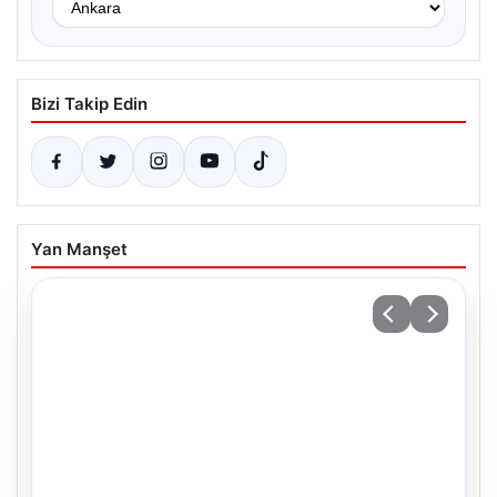
Bizi Takip Edin
Yan Manşet