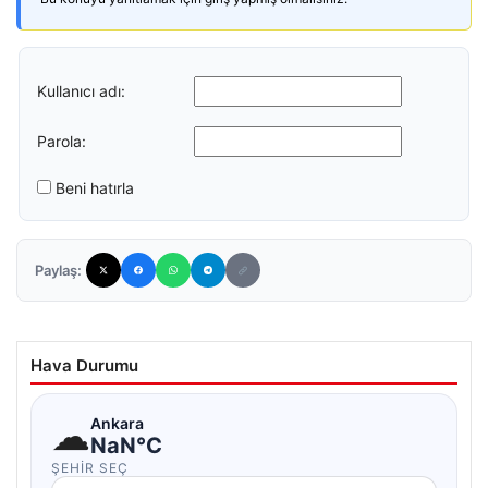
Kullanıcı adı:
Parola:
Beni hatırla
Paylaş:
Hava Durumu
☁
Ankara
NaN°C
ŞEHIR SEÇ