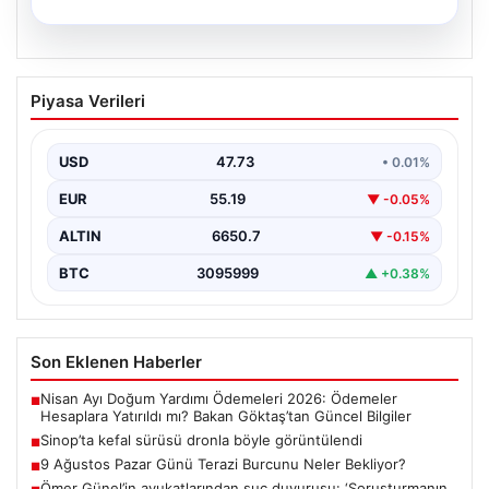
08.08.2026
9 Ağustos Pazar Günü Terazi Burcunu
Piyasa Verileri
Neler Bekliyor?
Terazi burcu için 9 Ağustos Pazar günü, dengeyi
bulmak ve keyifli anlar yaşamak adına…
USD
47.73
• 0.01%
EUR
55.19
▼ -0.05%
ALTIN
6650.7
▼ -0.15%
BTC
3095999
▲ +0.38%
Son Eklenen Haberler
Nisan Ayı Doğum Yardımı Ödemeleri 2026: Ödemeler
■
Hesaplara Yatırıldı mı? Bakan Göktaş’tan Güncel Bilgiler
Sinop’ta kefal sürüsü dronla böyle görüntülendi
■
9 Ağustos Pazar Günü Terazi Burcunu Neler Bekliyor?
■
Ömer Günel’in avukatlarından suç duyurusu: ‘Soruşturmanın