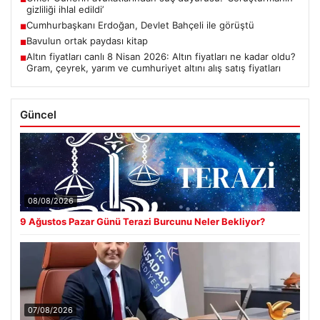
gizliliği ihlal edildi’
Cumhurbaşkanı Erdoğan, Devlet Bahçeli ile görüştü
■
Bavulun ortak paydası kitap
■
Altın fiyatları canlı 8 Nisan 2026: Altın fiyatları ne kadar oldu?
■
Gram, çeyrek, yarım ve cumhuriyet altını alış satış fiyatları
Güncel
08/08/2026
9 Ağustos Pazar Günü Terazi Burcunu Neler Bekliyor?
07/08/2026