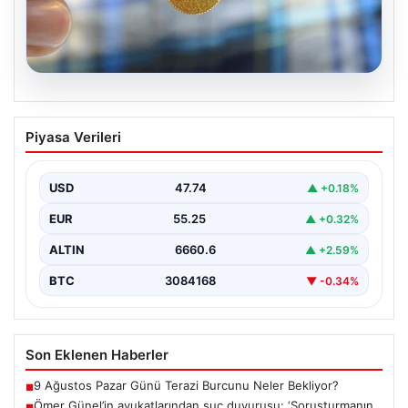
05.08.2026
Altın fiyatları canlı 8 Nisan 2026: Altın
Piyasa Verileri
fiyatları ne kadar oldu? Gram, çeyrek,
yarım ve cumhuriyet altını alış satış
fiyatları
USD
47.74
▲ +0.18%
EUR
55.25
▲ +0.32%
ALTIN
6660.6
▲ +2.59%
BTC
3084168
▼ -0.34%
Son Eklenen Haberler
9 Ağustos Pazar Günü Terazi Burcunu Neler Bekliyor?
■
Ömer Günel’in avukatlarından suç duyurusu: ‘Soruşturmanın
■